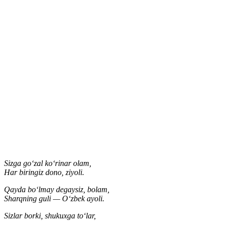
Sizga go‘zal ko‘rinar olam,
Har biringiz dono, ziyoli.
Qayda bo‘lmay degaysiz, bolam,
Sharqning guli — O‘zbek ayoli.
Sizlar borki, shukuxga to‘lar,