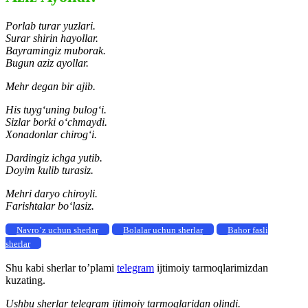
Porlab turar yuzlari.
Surar shirin hayollar.
Bayramingiz muborak.
Bugun aziz ayollar.
Mehr degan bir ajib.
His tuyg‘uning bulog‘i.
Sizlar borki o‘chmaydi.
Xonadonlar chirog‘i.
Dardingiz ichga yutib.
Doyim kulib turasiz.
Mehri daryo chiroyli.
Farishtalar bo‘lasiz.
Navro’z uchun sherlar
Bolalar uchun sherlar
Bahor fasli
sherlar
Shu kabi sherlar to’plami
telegram
ijtimoiy tarmoqlarimizdan
kuzating.
Ushbu sherlar telegram ijtimoiy tarmoqlaridan olindi.