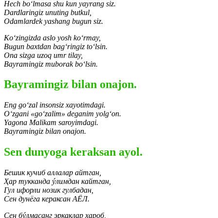
Hech bo‘lmasa shu kun yayrang siz.
Dardlaringiz unuting butkul,
Odamlardek yashang bugun siz.
Ko‘zingizda aslo yosh ko‘rmay,
Bugun baxtdan bag‘ringiz to‘lsin.
Ona sizga uzoq umr tilay,
Bayramingiz muborak bo‘lsin.
Bayramingiz bilan onajon.
Eng go‘zal insonsiz xayotimdagi.
O‘zgani «go‘zalim» deganim yolg‘on.
Yagona Malikam saroyimdagi.
Bayramingiz bilan onajon.
Sen dunyoga keraksan ayol.
Бешик кучиб аллалар айтган,
Ҳар тукканда ýлимдан кайтган,
Гул ифорли нозик гулбадан,
Сен дунёга кераксан АЁЛ.
Сен бýлмасанг эркаклар хароб,