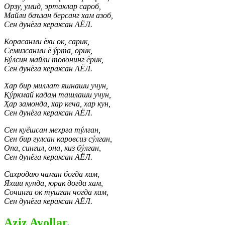
Орзу, умид, эртаклар сароб,
Майли баъзан берсанг хам азоб,
Сен дунёга кераксан АЁЛ.
Корасанми ёки ок, сарик,
Семизсанми ё ýрта, орик,
Бýлсин майли товонинг ёрик,
Сен дунёга кераксан АЁЛ.
Хар бир миллат яшнаши учун,
Қýркмай кадам ташлаши учун,
Ҳар замонда, хар кеча, хар кун,
Сен дунёга кераксан АЁЛ.
Сен куёшсан мехрга тýлган,
Сен бир гулсан каровсиз сýлган,
Опа, сингил, она, киз бýлган,
Сен дунёга кераксан АЁЛ.
Сахродаю чаман богда хам,
Яхши кунда, юрак догда хам,
Сочинга ок тушган чогда хам,
Сен дунёга кераксан АЁЛ.
Aziz Ayollar.