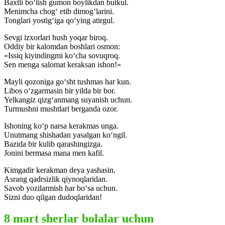
Baxtli bo‘lish gumon boylikdan butkul.
Menimcha chog‘ etib dimog‘larini.
Tonglari yostig‘iga qo‘ying atirgul.
Sevgi izxorlari hush yoqar biroq.
Oddiy bir kalomdan boshlari osmon:
«Issiq kiyindingmi ko‘cha sovuqroq.
Sen menga salomat keraksan ishon!»
Mayli qozoniga go‘sht tushmas har kun.
Libos o‘zgarmasin bir yilda bir bor.
Yelkangiz qizg‘anmang suyanish uchun.
Turmushni mushtlari berganda ozor.
Ishoning ko‘p narsa kerakmas unga.
Unutmang shishadan yasalgan ko‘ngil.
Bazida bir kulib qarashingizga.
Jonini bermasa mana men kafil.
Kimgadir kerakman deya yashasin.
Asrang qadrsizlik qiynoqlaridan.
Savob yozilarmish har bo‘sa uchun.
Sizni duo qilgan dudoqlaridan!
8 mart sherlar bolalar uchun