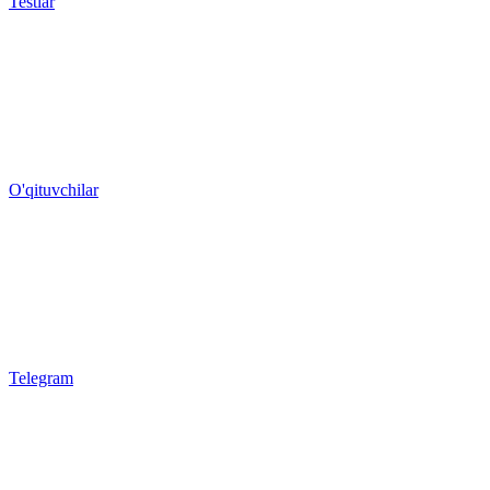
Testlar
O'qituvchilar
Telegram