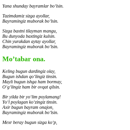
Yana shunday bayramlar bo‘lsin.
Tazimdamiz sizga ayollar,
Bayramingiz muborak bo‘lsin.
Sizga baxtni tilayman mangu,
Bu dunyoda baxtingiz kulsin.
Chin yurakdan aytay ayollar,
Bayramingiz muborak bo‘lsin.
Mo’tabar ona.
Keling bugun dardingiz olay,
Bugun ishdan qo‘lingiz tinsin.
Mayli bugun ishga ham bormay,
O‘g‘lingiz ham bir ovqat qilsin.
Bir yilda bir yo‘lim poylamang!
Yo‘l poylagan ko‘zingiz tinsin.
Axir bugun bayram onajon,
Bayramingiz muborak bo‘lsin.
Mexr beray bugun sizga ko‘p,