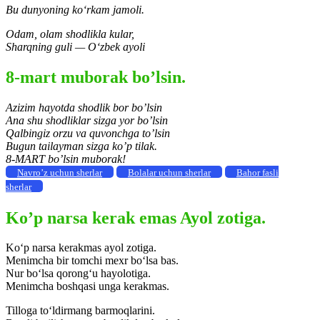
Bu dunyoning ko‘rkam jamoli.
Odam, olam shodlikla kular,
Sharqning guli — O‘zbek ayoli
8-mart muborak bo’lsin.
Azizim hayotda shodlik bor bo’lsin
Ana shu shodliklar sizga yor bo’lsin
Qalbingiz orzu va quvonchga to’lsin
Bugun tailayman sizga ko’p tilak.
8-MART bo’lsin muborak!
Navro’z uchun sherlar
Bolalar uchun sherlar
Bahor fasli
sherlar
Ko’p narsa kerak emas Ayol zotiga.
Ko‘p narsa kerakmas ayol zotiga.
Menimcha bir tomchi mexr bo‘lsa bas.
Nur bo‘lsa qorong‘u hayolotiga.
Menimcha boshqasi unga kerakmas.
Tilloga to‘ldirmang barmoqlarini.