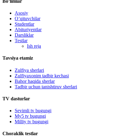
Bo’limlar
Asosiy
O’qituvchilar
Studentlar
Abituriyentlar
Darsliklar
Testlar
Ish reja
Tavsiya etamiz
Zulfiya sherlari
Zulfiyaxonim tadbir kechasi
Bahor haqida sherlar
Tadbir uchun tanishtiruv sherlari
TV dasturlar
Sevimli tv bugungi
My5 tv bugungi
Milliy tv bugungi
Choraklik testlar