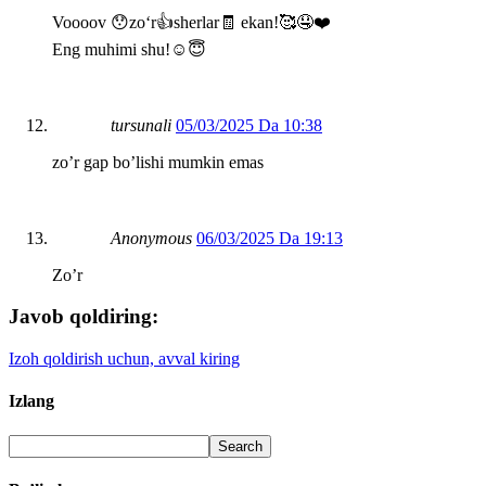
Voooov 😯zoʻr👍sherlar🧾 ekan!🥰🤤❤️
Eng muhimi shu!☺️😇
tursunali
05/03/2025 Da 10:38
zo’r gap bo’lishi mumkin emas
Anonymous
06/03/2025 Da 19:13
Zo’r
Javob qoldiring:
Izoh qoldirish uchun, avval kiring
Izlang