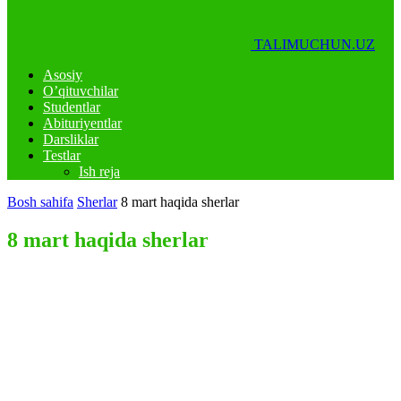
TALIMUCHUN.UZ
Asosiy
O’qituvchilar
Studentlar
Abituriyentlar
Darsliklar
Testlar
Ish reja
Bosh sahifa
Sherlar
8 mart haqida sherlar
8 mart haqida sherlar