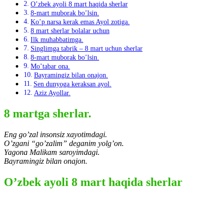
O’zbek ayoli 8 mart haqida sherlar
8-mart muborak bo’lsin.
Ko’p narsa kerak emas Ayol zotiga.
8 mart sherlar bolalar uchun
Ilk muhabbatimga.
Singlimga tabrik – 8 mart uchun sherlar
8-mart muborak bo’lsin.
Mo’tabar ona.
Bayramingiz bilan onajon.
Sen dunyoga keraksan ayol.
Aziz Ayollar.
8 martga sherlar.
Eng go’zal insonsiz xayotimdagi.
O’zgani “go’zalim” deganim yolg’on.
Yagona Malikam saroyimdagi.
Bayramingiz bilan onajon.
O’zbek ayoli 8 mart haqida sherlar