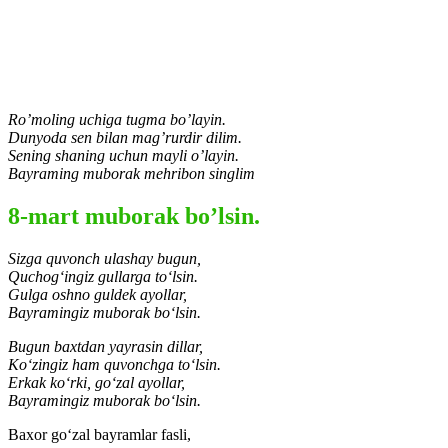
Ro’moling uchiga tugma bo’layin.
Dunyoda sen bilan mag’rurdir dilim.
Sening shaning uchun mayli o’layin.
Bayraming muborak mehribon singlim
8-mart muborak bo’lsin.
Sizga quvonch ulashay bugun,
Quchog‘ingiz gullarga to‘lsin.
Gulga oshno guldek ayollar,
Bayramingiz muborak bo‘lsin.
Bugun baxtdan yayrasin dillar,
Ko‘zingiz ham quvonchga to‘lsin.
Erkak ko‘rki, go‘zal ayollar,
Bayramingiz muborak bo‘lsin.
Baxor go‘zal bayramlar fasli,