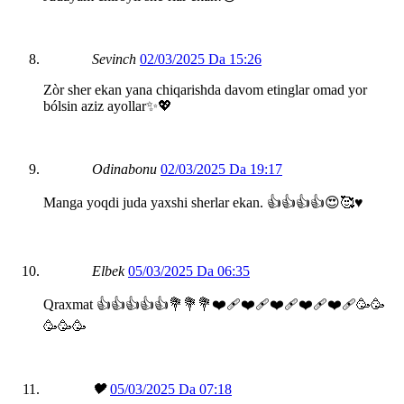
Sevinch
02/03/2025 Da 15:26
Zòr sher ekan yana chiqarishda davom etinglar omad yor
bólsin aziz ayollar✨💖
Odinabonu
02/03/2025 Da 19:17
Manga yoqdi juda yaxshi sherlar ekan. 👍👍👍👍😍🥰♥️
Elbek
05/03/2025 Da 06:35
Qraxmat 👍👍👍👍👍💐💐💐❤️‍🩹❤️‍🩹❤️‍🩹❤️‍🩹❤️‍🩹🥳🥳
🥳🥳🥳
🖤
05/03/2025 Da 07:18