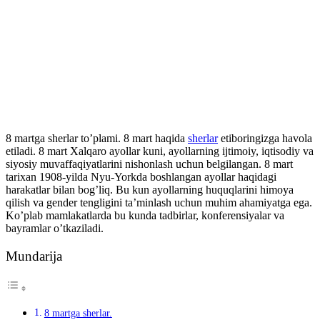
8 martga sherlar to’plami. 8 mart haqida
sherlar
etiboringizga havola
etiladi. 8 mart Xalqaro ayollar kuni, ayollarning ijtimoiy, iqtisodiy va
siyosiy muvaffaqiyatlarini nishonlash uchun belgilangan. 8 mart
tarixan 1908-yilda Nyu-Yorkda boshlangan ayollar haqidagi
harakatlar bilan bog’liq. Bu kun ayollarning huquqlarini himoya
qilish va gender tengligini ta’minlash uchun muhim ahamiyatga ega.
Ko’plab mamlakatlarda bu kunda tadbirlar, konferensiyalar va
bayramlar o’tkaziladi.
Mundarija
8 martga sherlar.