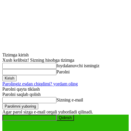
Tizimga kirish
Xush kelibsiz! Sizning hisobga tizimga
foydalanuvchi ismingiz
Parolni
Parolingiz esdan chiqdimi? yordam oling
Parolni qayta tiklash
Parolni saqlab qolish
Sizning e-mail
Agar parol sizga e-mail orqali yuboriladi qilinadi.