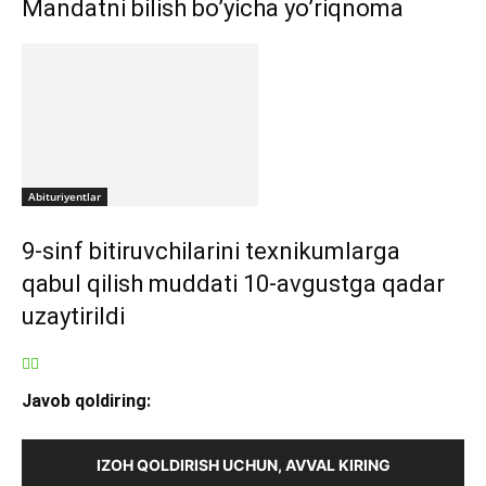
Mandatni bilish bo’yicha yo’riqnoma
Abituriyentlar
9-sinf bitiruvchilarini texnikumlarga
qabul qilish muddati 10-avgustga qadar
uzaytirildi
Javob qoldiring:
IZOH QOLDIRISH UCHUN, AVVAL KIRING