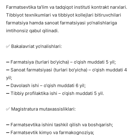
Farmatsevtika ta’lim va tadqiqot instituti kontrakt narxlari.
Tibbiyot texnikumlari va tibbiyot kollejlari bitiruvchilari
farmatsiya hamda sanoat farmatsiyasi yo‘nalishlariga
imtihonsiz qabul qilinadi.
✅ Bakalavriat yo‘nalishlari:
➖ Farmatsiya (turlari bo‘yicha) – o‘qish muddati 5 yil;
➖ Sanoat farmatsiyasi (turlari bo‘yicha) – o‘qish muddati 4
yil;
➖ Davolash ishi – o‘qish muddati 6 yil;
➖ Tibbiy profilaktika ishi – o‘qish muddati 5 yil.
✅ Magistratura mutaxassisliklari:
➖ Farmatsevtika ishini tashkil qilish va boshqarish;
➖ Farmatsevtik kimyo va farmakognoziya;