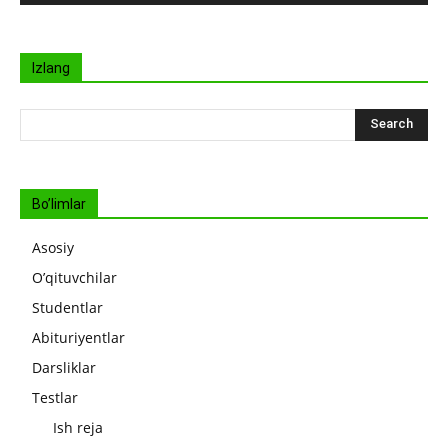
Izlang
Bo’limlar
Asosiy
O’qituvchilar
Studentlar
Abituriyentlar
Darsliklar
Testlar
Ish reja