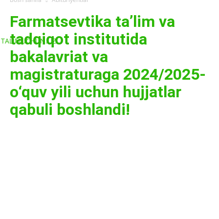
Farmatsevtika ta’lim va
tadqiqot institutida
TALIMUCHUN.UZ
bakalavriat va
magistraturaga 2024/2025-
o‘quv yili uchun hujjatlar
qabuli boshlandi!