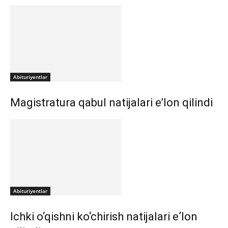
Abituriyentlar
Magistratura qabul natijalari e’lon qilindi
Abituriyentlar
Ichki o‘qishni ko‘chirish natijalari eʼlon