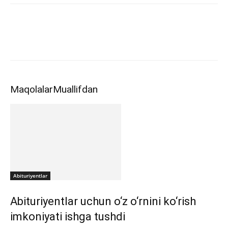
Maqolalar
Muallifdan
Abituriyentlar
Abituriyentlar uchun o‘z o‘rnini ko‘rish
imkoniyati ishga tushdi