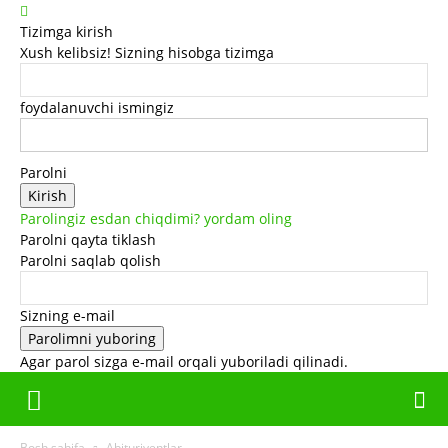
Tizimga kirish
Xush kelibsiz! Sizning hisobga tizimga
foydalanuvchi ismingiz
Parolni
Parolingiz esdan chiqdimi? yordam oling
Parolni qayta tiklash
Parolni saqlab qolish
Sizning e-mail
Agar parol sizga e-mail orqali yuboriladi qilinadi.
Bosh sahifa
Abituriyentlar