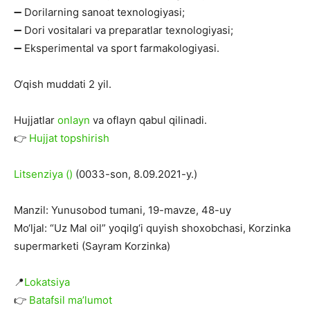
➖ Dorilarning sanoat texnologiyasi;
➖ Dori vositalari va preparatlar texnologiyasi;
➖ Eksperimental va sport farmakologiyasi.
O‘qish muddati 2 yil.
Hujjatlar
onlayn
va oflayn qabul qilinadi.
👉
Hujjat topshirish
Litsenziya ()
(0033-son, 8.09.2021-y.)
Manzil: Yunusobod tumani, 19-mavze, 48-uy
Mo‘ljal: “Uz Mal oil” yoqilg‘i quyish shoxobchasi, Korzinka
supermarketi (Sayram Korzinka)
📍
Lokatsiya
👉
Batafsil ma’lumot