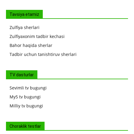
Tavsiya etamiz
Zulfiya sherlari
Zulfiyaxonim tadbir kechasi
Bahor haqida sherlar
Tadbir uchun tanishtiruv sherlari
TV dasturlar
Sevimli tv bugungi
My5 tv bugungi
Milliy tv bugungi
Choraklik testlar