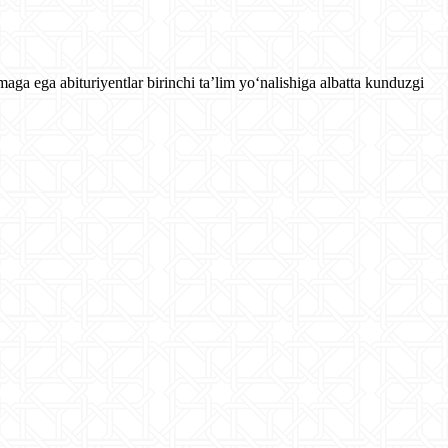
aga ega abituriyentlar birinchi taʼlim yo‘nalishiga albatta kunduzgi