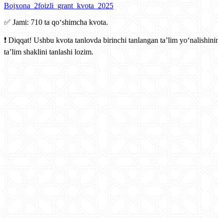
Bojxona_2foizli_grant_kvota_2025
✅ Jami: 710 ta qo‘shimcha kvota.
❗️ Diqqat! Ushbu kvota tanlovda birinchi tanlangan taʼlim yo‘nalishini
ta’lim shaklini tanlashi lozim.