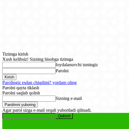
Tizimga kirish
Xush kelibsiz! Sizning hisobga tizimga
foydalanuvchi ismingiz
Parolni
Parolingiz esdan chiqdimi? yordam oling
Parolni qayta tiklash
Parolni saqlab qolish
Sizning e-mail
Agar parol sizga e-mail orqali yuboriladi qilinadi.