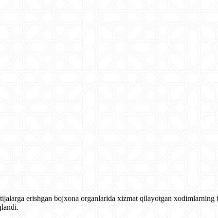
jalarga erishgan bojxona organlarida xizmat qilayotgan xodimlarning fa
qlandi.