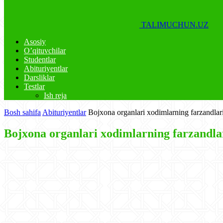
TALIMUCHUN.UZ
Asosiy
O’qituvchilar
Studentlar
Abituriyentlar
Darsliklar
Testlar
Ish reja
Bosh sahifa
Abituriyentlar
Bojxona organlari xodimlarning farzandla
Bojxona organlari xodimlarning farzandla