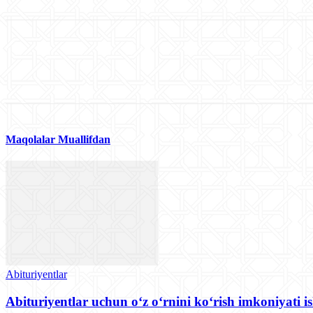
Maqolalar
Muallifdan
Abituriyentlar
Abituriyentlar uchun o‘z o‘rnini ko‘rish imkoniyati i