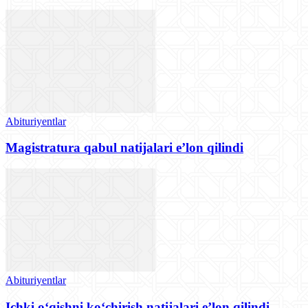
Abituriyentlar
Magistratura qabul natijalari e’lon qilindi
Abituriyentlar
Ichki o‘qishni ko‘chirish natijalari eʼlon qilindi