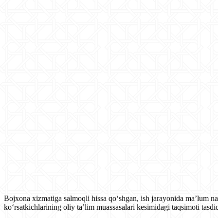
Bojxona xizmatiga salmoqli hissa qo‘shgan, ish jarayonida ma’lum nati
ko‘rsatkichlarining oliy ta’lim muassasalari kesimidagi taqsimoti tasdi