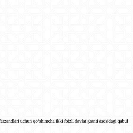
rzandlari uchun qo‘shimcha ikki foizli davlat granti asosidagi qabul