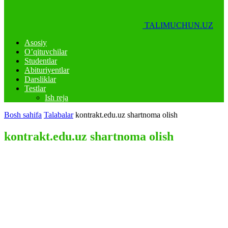
TALIMUCHUN.UZ
Asosiy
O’qituvchilar
Studentlar
Abituriyentlar
Darsliklar
Testlar
Ish reja
Bosh sahifa
Talabalar
kontrakt.edu.uz shartnoma olish
kontrakt.edu.uz shartnoma olish