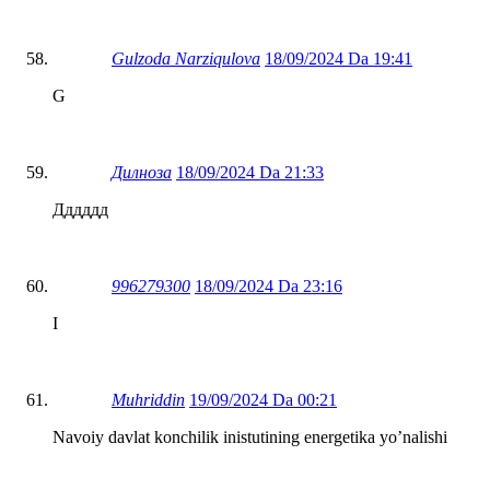
Gulzoda Narziqulova
18/09/2024 Da 19:41
G
Дилноза
18/09/2024 Da 21:33
Дддддд
996279300
18/09/2024 Da 23:16
I
Muhriddin
19/09/2024 Da 00:21
Navoiy davlat konchilik inistutining energetika yo’nalishi