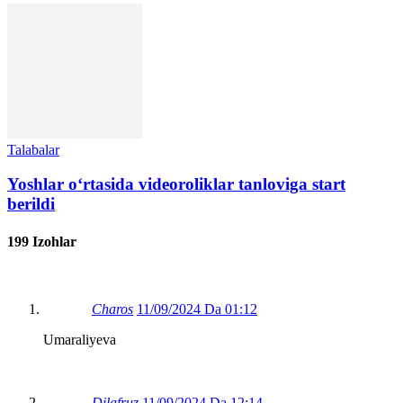
Talabalar
Yoshlar o‘rtasida videoroliklar tanloviga start
berildi
199 Izohlar
Charos
11/09/2024 Da 01:12
Umaraliyeva
Dilafruz
11/09/2024 Da 12:14