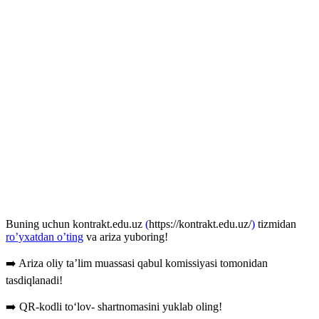
Buning uchun kontrakt.edu.uz
(
https://kontrakt.edu.uz/
)
tizmidan
ro’yxatdan o’ting
va ariza yuboring!
➡️ Ariza oliy ta’lim muassasi qabul komissiyasi tomonidan
tasdiqlanadi!
➡️ QR-kodli to‘lov- shartnomasini yuklab oling!