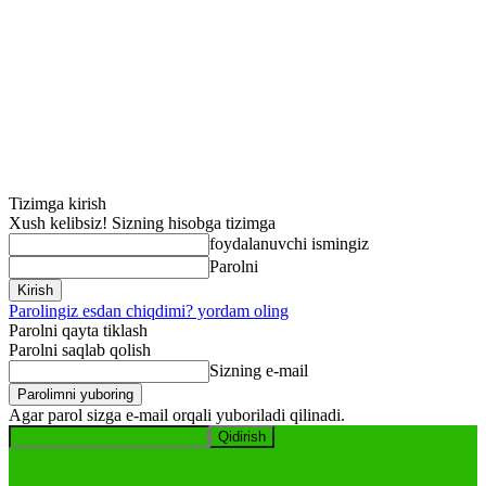
Tizimga kirish
Xush kelibsiz! Sizning hisobga tizimga
foydalanuvchi ismingiz
Parolni
Parolingiz esdan chiqdimi? yordam oling
Parolni qayta tiklash
Parolni saqlab qolish
Sizning e-mail
Agar parol sizga e-mail orqali yuboriladi qilinadi.