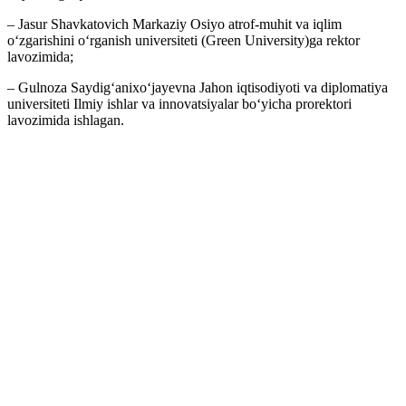
– Jasur Shavkatovich Markaziy Osiyo atrof-muhit va iqlim
o‘zgarishini o‘rganish universiteti (Green University)ga rektor
lavozimida;
– Gulnoza Saydigʻanixoʻjayevna Jahon iqtisodiyoti va diplomatiya
universiteti Ilmiy ishlar va innovatsiyalar bo‘yicha prorektori
lavozimida ishlagan.