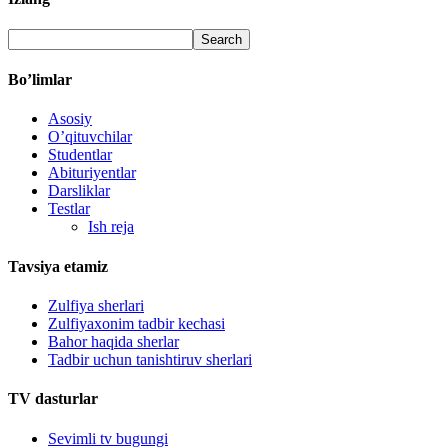
Bo’limlar
Asosiy
O’qituvchilar
Studentlar
Abituriyentlar
Darsliklar
Testlar
Ish reja
Tavsiya etamiz
Zulfiya sherlari
Zulfiyaxonim tadbir kechasi
Bahor haqida sherlar
Tadbir uchun tanishtiruv sherlari
TV dasturlar
Sevimli tv bugungi