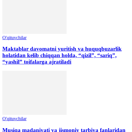
O'qituvchilar
Maktablar davomatni yuritish va huquqbuzarlik
holatidan kelib chiqqan holda, “qizil”, “sariq”,
“yashil” toifalarga ajratiladi
O'qituvchilar
Musiqa madaniyati va jismoniy tarbiya fanlaridan