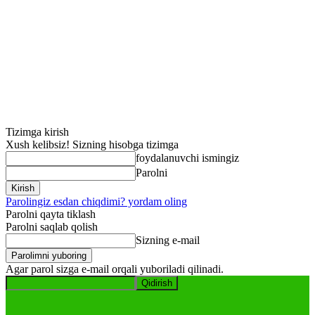
Tizimga kirish
Xush kelibsiz! Sizning hisobga tizimga
foydalanuvchi ismingiz
Parolni
Parolingiz esdan chiqdimi? yordam oling
Parolni qayta tiklash
Parolni saqlab qolish
Sizning e-mail
Agar parol sizga e-mail orqali yuboriladi qilinadi.