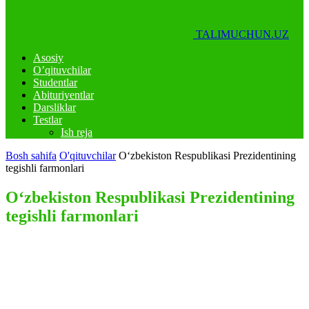
TALIMUCHUN.UZ
Asosiy
O’qituvchilar
Studentlar
Abituriyentlar
Darsliklar
Testlar
Ish reja
Bosh sahifa
O'qituvchilar
Oʻzbekiston Respublikasi Prezidentining
tegishli farmonlari
Oʻzbekiston Respublikasi Prezidentining
tegishli farmonlari