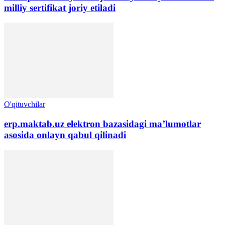
milliy sertifikat joriy etiladi
O'qituvchilar
erp.maktab.uz elektron bazasidagi ma’lumotlar
asosida onlayn qabul qilinadi