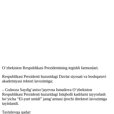
Oʻzbekiston Respublikasi Prezidentining tegishli farmonlari.
Respublikasi Prezidenti huzuridagi Davlat siyosati va boshqaruvi
akademiyasi rektori lavozimiga;
– Gulnoza Saydigʻanixoʻjayevna Ismailova Oʻzbekiston
Respublikasi Prezidenti huzuridagi Istiqbolli kadrlarni tayyorlash
boʻyicha “El-yurt umidi” jamgʻarmasi ijrochi direktori lavozimiga
tayinlandi.
Tayinlovga qadar: