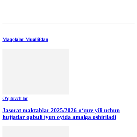
Maqolalar
Muallifdan
O'qituvchilar
Jasorat maktablar 2025/2026-o‘quv yili uchun
hujjatlar qabuli iyun oyida amalga oshiriladi