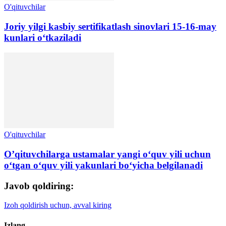
O'qituvchilar
Joriy yilgi kasbiy sertifikatlash sinovlari 15-16-may
kunlari oʻtkaziladi
O'qituvchilar
O’qituvchilarga ustamalar yangi oʻquv yili uchun
oʻtgan oʻquv yili yakunlari boʻyicha belgilanadi
Javob qoldiring:
Izoh qoldirish uchun, avval kiring
Izlang