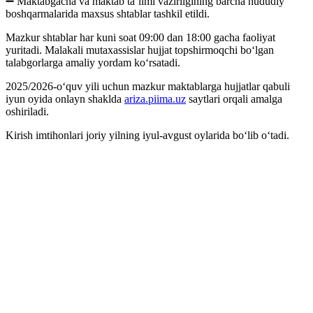
➖ Maktabgacha va maktab taʼlimi vazirligining barcha hududiy
boshqarmalarida maxsus shtablar tashkil etildi.
Mazkur shtablar har kuni soat 09:00 dan 18:00 gacha faoliyat
yuritadi. Malakali mutaxassislar hujjat topshirmoqchi bo‘lgan
talabgorlarga amaliy yordam ko‘rsatadi.
2025/2026-o‘quv yili uchun mazkur maktablarga hujjatlar qabuli
iyun oyida onlayn shaklda
ariza.piima.uz
saytlari orqali amalga
oshiriladi.
Kirish imtihonlari joriy yilning iyul-avgust oylarida bo‘lib o‘tadi.