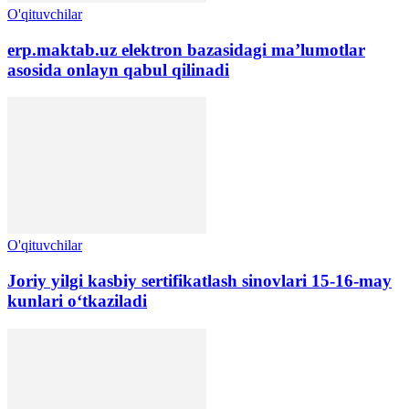
O'qituvchilar
erp.maktab.uz elektron bazasidagi ma’lumotlar
asosida onlayn qabul qilinadi
O'qituvchilar
Joriy yilgi kasbiy sertifikatlash sinovlari 15-16-may
kunlari oʻtkaziladi