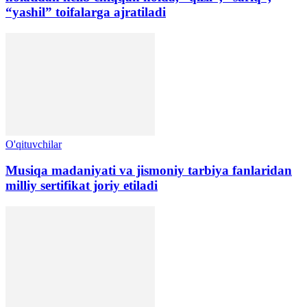
“yashil” toifalarga ajratiladi
O'qituvchilar
Musiqa madaniyati va jismoniy tarbiya fanlaridan
milliy sertifikat joriy etiladi