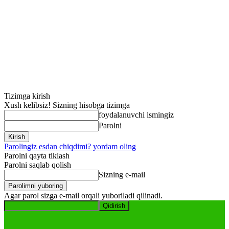
Tizimga kirish
Xush kelibsiz! Sizning hisobga tizimga
foydalanuvchi ismingiz
Parolni
Parolingiz esdan chiqdimi? yordam oling
Parolni qayta tiklash
Parolni saqlab qolish
Sizning e-mail
Agar parol sizga e-mail orqali yuboriladi qilinadi.