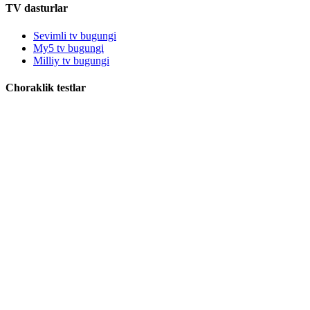
TV dasturlar
Sevimli tv bugungi
My5 tv bugungi
Milliy tv bugungi
Choraklik testlar