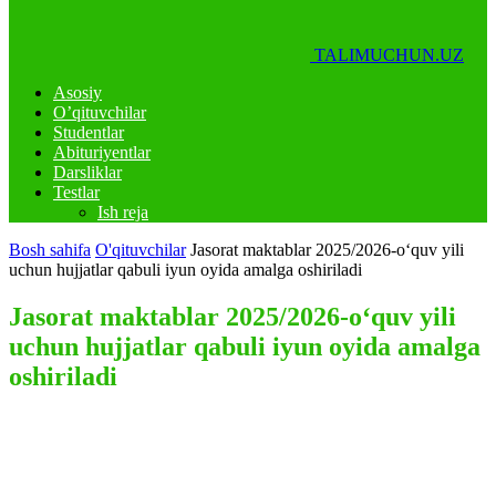
TALIMUCHUN.UZ
Asosiy
O’qituvchilar
Studentlar
Abituriyentlar
Darsliklar
Testlar
Ish reja
Bosh sahifa
O'qituvchilar
Jasorat maktablar 2025/2026-o‘quv yili
uchun hujjatlar qabuli iyun oyida amalga oshiriladi
Jasorat maktablar 2025/2026-o‘quv yili
uchun hujjatlar qabuli iyun oyida amalga
oshiriladi