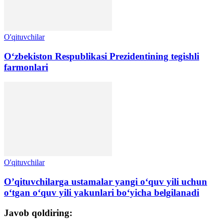
O'qituvchilar
Oʻzbekiston Respublikasi Prezidentining tegishli
farmonlari
O'qituvchilar
O’qituvchilarga ustamalar yangi oʻquv yili uchun
oʻtgan oʻquv yili yakunlari boʻyicha belgilanadi
Javob qoldiring: