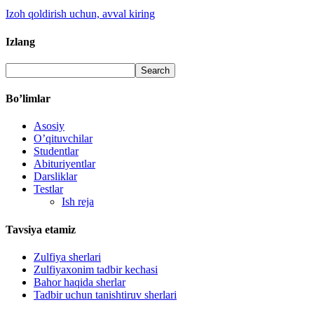
Izoh qoldirish uchun, avval kiring
Izlang
Bo’limlar
Asosiy
O’qituvchilar
Studentlar
Abituriyentlar
Darsliklar
Testlar
Ish reja
Tavsiya etamiz
Zulfiya sherlari
Zulfiyaxonim tadbir kechasi
Bahor haqida sherlar
Tadbir uchun tanishtiruv sherlari