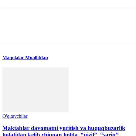
Maqolalar
Muallifdan
O'qituvchilar
Maktablar davomatni yuritish va huquqbuzarlik
holatidan kelib chiqqan holda, “qizil”, “sariq”,