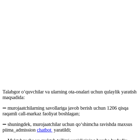
Talabgor o‘quvchilar va ularning ota-onalari uchun qulaylik yaratish
maqsadida:
➖ murojaatchilarning savollariga javob berish uchun 1206 qisqa
raqamli call-markaz faoliyat boshlagan;
➖ shuningdek, murojaatchilar uchun qoʻshimcha ravishda maxsus
piima_admission
chatbot
yaratildi;