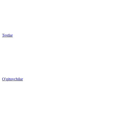
Testlar
O'qituvchilar