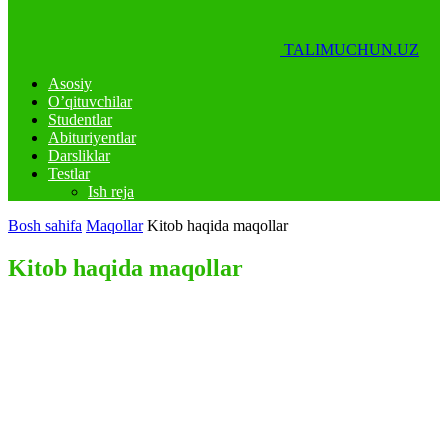
TALIMUCHUN.UZ
Asosiy
O’qituvchilar
Studentlar
Abituriyentlar
Darsliklar
Testlar
Ish reja
Bosh sahifa
Maqollar
Kitob haqida maqollar
Kitob haqida maqollar