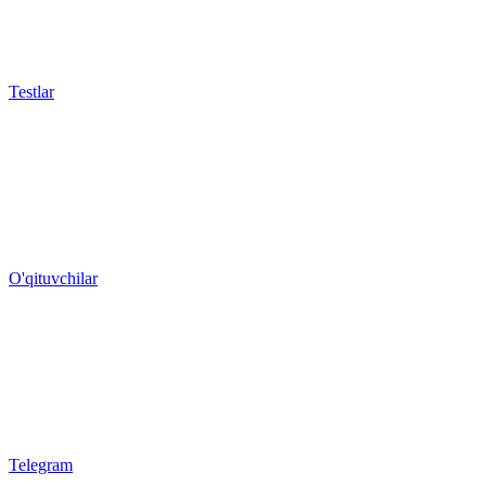
Testlar
O'qituvchilar
Telegram