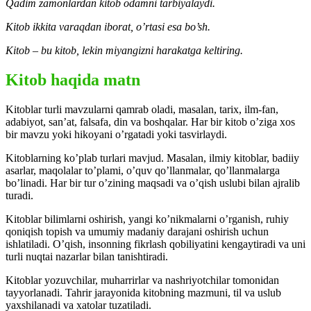
Qadim zamonlardan kitob odamni tarbiyalaydi.
Kitob ikkita varaqdan iborat, o’rtasi esa bo’sh.
Kitob – bu kitob, lekin miyangizni harakatga keltiring.
Kitob haqida matn
Kitoblar turli mavzularni qamrab oladi, masalan, tarix, ilm-fan,
adabiyot, san’at, falsafa, din va boshqalar. Har bir kitob o’ziga xos
bir mavzu yoki hikoyani o’rgatadi yoki tasvirlaydi.
Kitoblarning ko’plab turlari mavjud. Masalan, ilmiy kitoblar, badiiy
asarlar, maqolalar to’plami, o’quv qo’llanmalar, qo’llanmalarga
bo’linadi. Har bir tur o’zining maqsadi va o’qish uslubi bilan ajralib
turadi.
Kitoblar bilimlarni oshirish, yangi ko’nikmalarni o’rganish, ruhiy
qoniqish topish va umumiy madaniy darajani oshirish uchun
ishlatiladi. O’qish, insonning fikrlash qobiliyatini kengaytiradi va uni
turli nuqtai nazarlar bilan tanishtiradi.
Kitoblar yozuvchilar, muharrirlar va nashriyotchilar tomonidan
tayyorlanadi. Tahrir jarayonida kitobning mazmuni, til va uslub
yaxshilanadi va xatolar tuzatiladi.