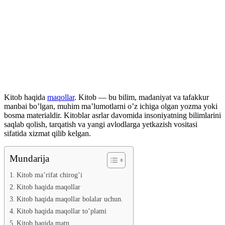
Kitob haqida
maqollar
. Kitob — bu bilim, madaniyat va tafakkur
manbai bo’lgan, muhim ma’lumotlarni o’z ichiga olgan yozma yoki
bosma materialdir. Kitoblar asrlar davomida insoniyatning bilimlarini
saqlab qolish, tarqatish va yangi avlodlarga yetkazish vositasi
sifatida xizmat qilib kelgan.
Mundarija
Kitob ma’rifat chirog’i
Kitob haqida maqollar
Kitob haqida maqollar bolalar uchun.
Kitob haqida maqollar to’plami
Kitob haqida matn