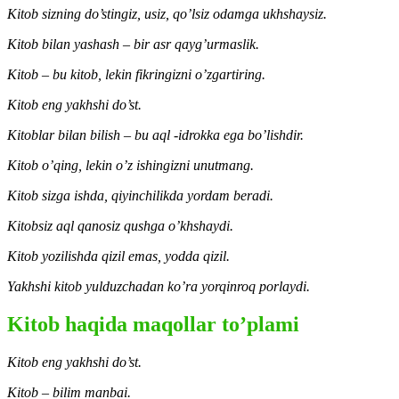
Kitob sizning do’stingiz, usiz, qo’lsiz odamga ukhshaysiz.
Kitob bilan yashash – bir asr qayg’urmaslik.
Kitob – bu kitob, lekin fikringizni o’zgartiring.
Kitob eng yakhshi do’st.
Kitoblar bilan bilish – bu aql -idrokka ega bo’lishdir.
Kitob o’qing, lekin o’z ishingizni unutmang.
Kitob sizga ishda, qiyinchilikda yordam beradi.
Kitobsiz aql qanosiz qushga o’khshaydi.
Kitob yozilishda qizil emas, yodda qizil.
Yakhshi kitob yulduzchadan ko’ra yorqinroq porlaydi.
Kitob haqida maqollar to’plami
Kitob eng yakhshi do’st.
Kitob – bilim manbai.