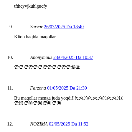
tfthcyvjkuhlgucfy
Sarvar
26/03/2025 Da 18:40
Kitob haqida maqollar
Anonymous
23/04/2025 Da 10:37
👏👏👏👏👏👏👏👏👏👏👏👏😁😉
Farzona
01/05/2025 Da 21:39
Bu maqollar menga juda yoqdi!!!🙂🙂🙂🙂🙂🙂🙂🙂🙂👏
👏🏻👏🏼👏🏽👏🏾👏🏿
NOZIMA
02/05/2025 Da 11:52