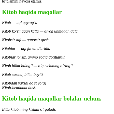
to’plamini havola etamiz.
Kitob haqida maqollar
Kitob — aql qayrog’i.
Kitob ko’rmagan kalla — giyoh unmagan dala.
Kitobsiz aql — qanotsiz qush.
Kitoblar — aql farzandlaridir.
Kitoblar jonsiz, ammo sodiq do’stlardir.
Kitob bilim bulog’i — o’quvchining o’rtog’i
Kitob xazina, bilim boylik
Kitobdan yaxshi do’st yo’q)
Kitob-beminnat dost.
Kitob haqida maqollar bolalar uchun.
Bitta kitob ming kishini o’rgatadi.