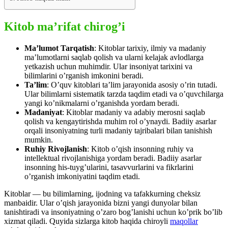
Kitob ma’rifat chirog’i
Ma’lumot Tarqatish
: Kitoblar tarixiy, ilmiy va madaniy
ma’lumotlarni saqlab qolish va ularni kelajak avlodlarga
yetkazish uchun muhimdir. Ular insoniyat tarixini va
bilimlarini o’rganish imkonini beradi.
Ta’lim
: O’quv kitoblari ta’lim jarayonida asosiy o’rin tutadi.
Ular bilimlarni sistematik tarzda taqdim etadi va o’quvchilarga
yangi ko’nikmalarni o’rganishda yordam beradi.
Madaniyat
: Kitoblar madaniy va adabiy merosni saqlab
qolish va kengaytirishda muhim rol o’ynaydi. Badiiy asarlar
orqali insoniyatning turli madaniy tajribalari bilan tanishish
mumkin.
Ruhiy Rivojlanish
: Kitob o’qish insonning ruhiy va
intellektual rivojlanishiga yordam beradi. Badiiy asarlar
insonning his-tuyg’ularini, tasavvurlarini va fikrlarini
o’rganish imkoniyatini taqdim etadi.
Kitoblar — bu bilimlarning, ijodning va tafakkurning cheksiz
manbaidir. Ular o’qish jarayonida bizni yangi dunyolar bilan
tanishtiradi va insoniyatning o’zaro bog’lanishi uchun ko’prik bo’lib
xizmat qiladi. Quyida sizlarga kitob haqida chiroyli
maqollar