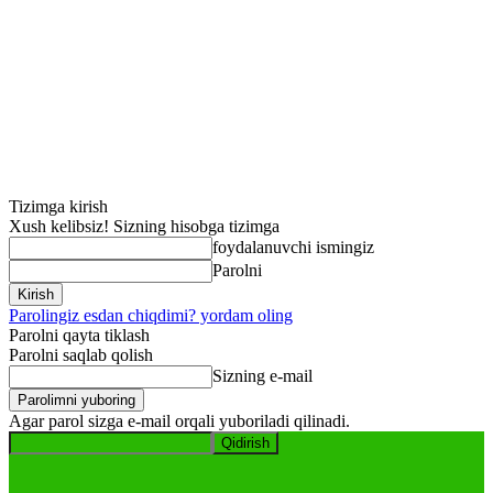
Tizimga kirish
Xush kelibsiz! Sizning hisobga tizimga
foydalanuvchi ismingiz
Parolni
Parolingiz esdan chiqdimi? yordam oling
Parolni qayta tiklash
Parolni saqlab qolish
Sizning e-mail
Agar parol sizga e-mail orqali yuboriladi qilinadi.