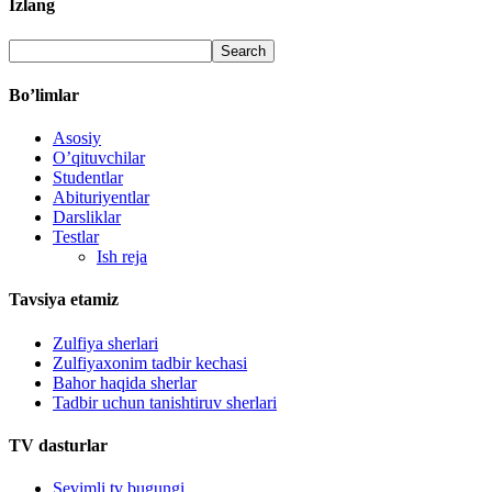
Izlang
Bo’limlar
Asosiy
O’qituvchilar
Studentlar
Abituriyentlar
Darsliklar
Testlar
Ish reja
Tavsiya etamiz
Zulfiya sherlari
Zulfiyaxonim tadbir kechasi
Bahor haqida sherlar
Tadbir uchun tanishtiruv sherlari
TV dasturlar
Sevimli tv bugungi