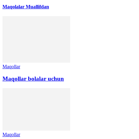
Maqolalar
Muallifdan
Maqollar
Maqollar bolalar uchun
Maqollar