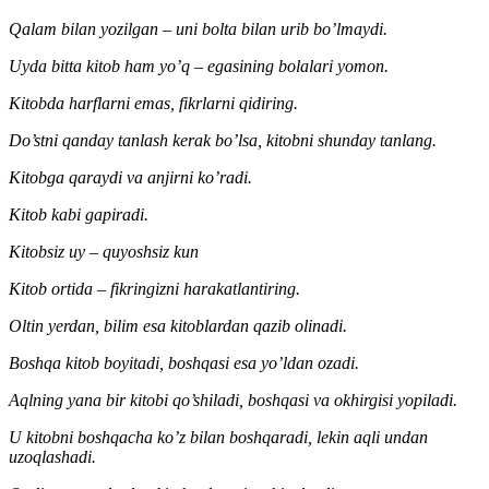
Qalam bilan yozilgan – uni bolta bilan urib bo’lmaydi.
Uyda bitta kitob ham yo’q – egasining bolalari yomon.
Kitobda harflarni emas, fikrlarni qidiring.
Do’stni qanday tanlash kerak bo’lsa, kitobni shunday tanlang.
Kitobga qaraydi va anjirni ko’radi.
Kitob kabi gapiradi.
Kitobsiz uy – quyoshsiz kun
Kitob ortida – fikringizni harakatlantiring.
Oltin yerdan, bilim esa kitoblardan qazib olinadi.
Boshqa kitob boyitadi, boshqasi esa yo’ldan ozadi.
Aqlning yana bir kitobi qo’shiladi, boshqasi va okhirgisi yopiladi.
U kitobni boshqacha ko’z bilan boshqaradi, lekin aqli undan
uzoqlashadi.