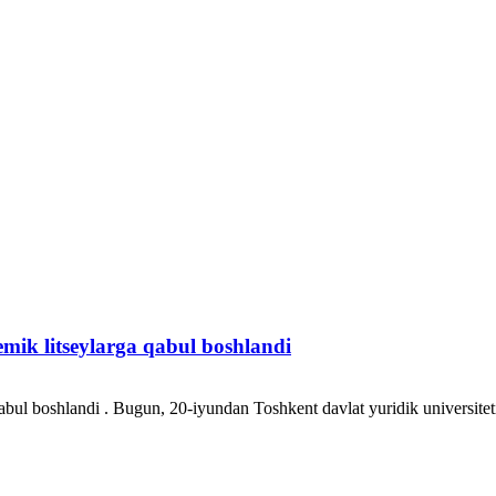
emik litseylarga qabul boshlandi
a qabul boshlandi . Bugun, 20-iyundan Toshkent davlat yuridik univer