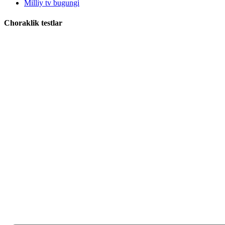
Milliy tv bugungi
Choraklik testlar