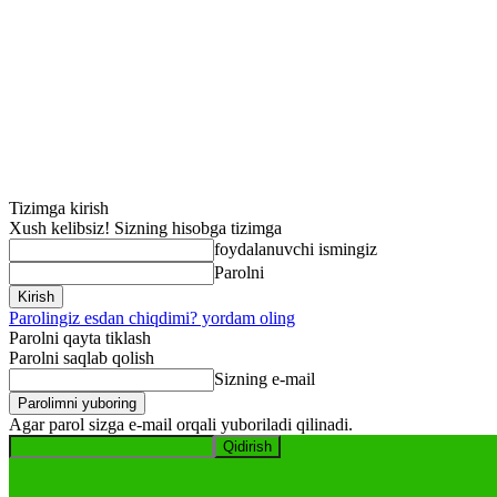
Tizimga kirish
Xush kelibsiz! Sizning hisobga tizimga
foydalanuvchi ismingiz
Parolni
Parolingiz esdan chiqdimi? yordam oling
Parolni qayta tiklash
Parolni saqlab qolish
Sizning e-mail
Agar parol sizga e-mail orqali yuboriladi qilinadi.