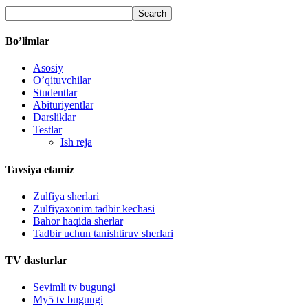
Bo’limlar
Asosiy
O’qituvchilar
Studentlar
Abituriyentlar
Darsliklar
Testlar
Ish reja
Tavsiya etamiz
Zulfiya sherlari
Zulfiyaxonim tadbir kechasi
Bahor haqida sherlar
Tadbir uchun tanishtiruv sherlari
TV dasturlar
Sevimli tv bugungi
My5 tv bugungi