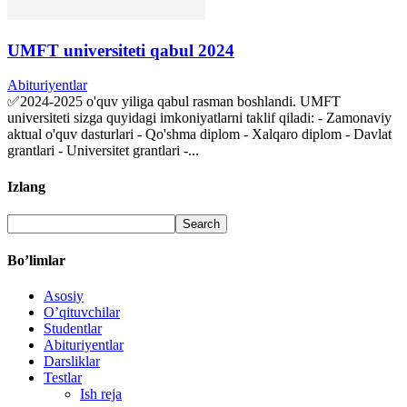
UMFT universiteti qabul 2024
Abituriyentlar
✅2024-2025 o'quv yiliga qabul rasman boshlandi. UMFT
universiteti sizga quyidagi imkoniyatlarni taklif qiladi: - Zamonaviy
aktual o'quv dasturlari - Qo'shma diplom - Xalqaro diplom - Davlat
grantlari - Universitet grantlari -...
Izlang
Bo’limlar
Asosiy
O’qituvchilar
Studentlar
Abituriyentlar
Darsliklar
Testlar
Ish reja