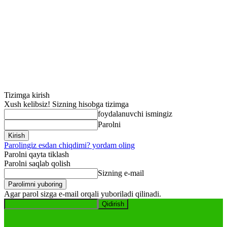
Tizimga kirish
Xush kelibsiz! Sizning hisobga tizimga
foydalanuvchi ismingiz
Parolni
Parolingiz esdan chiqdimi? yordam oling
Parolni qayta tiklash
Parolni saqlab qolish
Sizning e-mail
Agar parol sizga e-mail orqali yuboriladi qilinadi.