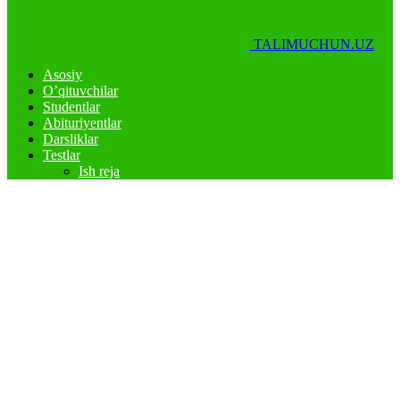
TALIMUCHUN.UZ
Asosiy
O’qituvchilar
Studentlar
Abituriyentlar
Darsliklar
Testlar
Ish reja