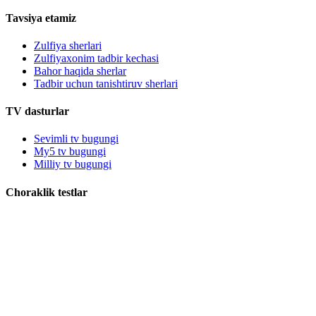
Tavsiya etamiz
Zulfiya sherlari
Zulfiyaxonim tadbir kechasi
Bahor haqida sherlar
Tadbir uchun tanishtiruv sherlari
TV dasturlar
Sevimli tv bugungi
My5 tv bugungi
Milliy tv bugungi
Choraklik testlar