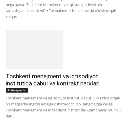
nega aynan Toshkent Menejment va Iqtisodiyot institutini
tanlashganini bilasizmi? ▪️ Talabalarimiz bu institutda o'qish orqali
xalqaro...
Toshkent menejment va iqtisodiyot
institutida qabul va kontrakt narxlari
Abituriyentlar
Toshkent menejment va iqtisodiyot instituti qabul. Oliy ta’lim orqali
o’z maqsadlaringizni amalga oshirmoqchi bo’lsangiz sizga keragi
Toshkent Menejment va Iqtisodiyot institutida! ▫️Zamonaviy muhit ▫️5
dan...