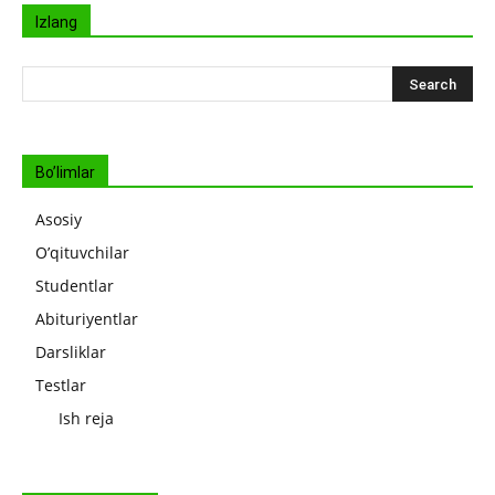
Izlang
Bo’limlar
Asosiy
O’qituvchilar
Studentlar
Abituriyentlar
Darsliklar
Testlar
Ish reja