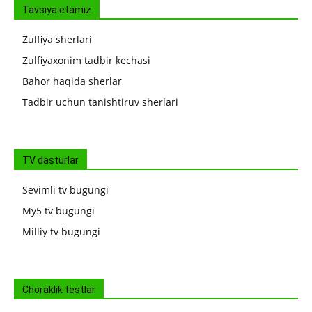
Tavsiya etamiz
Zulfiya sherlari
Zulfiyaxonim tadbir kechasi
Bahor haqida sherlar
Tadbir uchun tanishtiruv sherlari
TV dasturlar
Sevimli tv bugungi
My5 tv bugungi
Milliy tv bugungi
Choraklik testlar