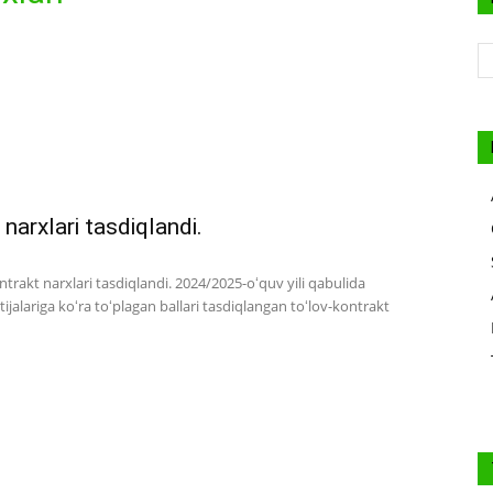
narxlari tasdiqlandi.
ntrakt narxlari tasdiqlandi. 2024/2025-oʻquv yili qabulida
atijalariga koʻra toʻplagan ballari tasdiqlangan toʻlov-kontrakt