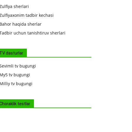
Zulfiya sherlari
Zulfiyaxonim tadbir kechasi
Bahor haqida sherlar
Tadbir uchun tanishtiruv sherlari
TV dasturlar
Sevimli tv bugungi
My5 tv bugungi
Milliy tv bugungi
Choraklik testlar