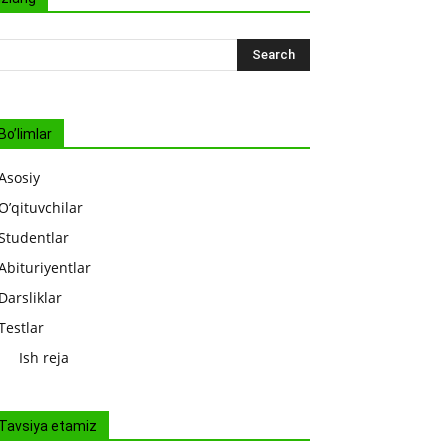
Bo’limlar
Asosiy
O’qituvchilar
Studentlar
Abituriyentlar
Darsliklar
Testlar
Ish reja
Tavsiya etamiz