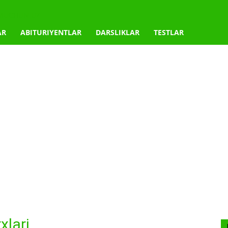
IMUCHUN.UZ
AR
ABITURIYENTLAR
DARSLIKLAR
TESTLAR
xlari