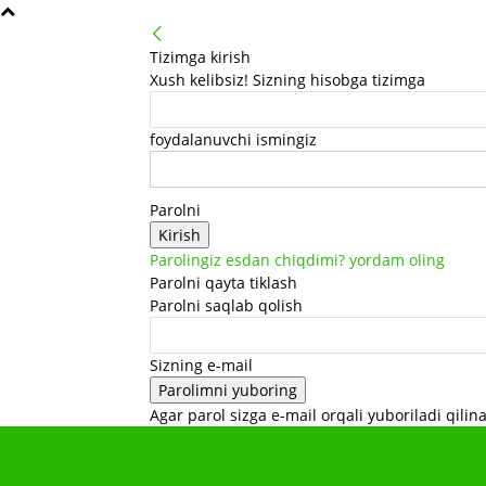
Tizimga kirish
Xush kelibsiz! Sizning hisobga tizimga
foydalanuvchi ismingiz
Parolni
Parolingiz esdan chiqdimi? yordam oling
Parolni qayta tiklash
Parolni saqlab qolish
Sizning e-mail
Agar parol sizga e-mail orqali yuboriladi qilina