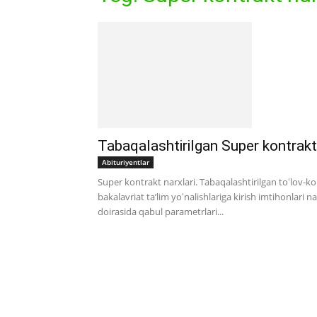
Tabaqalashtirilgan Super kontrakt 
Abituriyentlar
Super kontrakt narxlari. Tabaqalashtirilgan toʻlov-ko
bakalavriat taʼlim yoʻnalishlariga kirish imtihonlari n
doirasida qabul parametrlari...