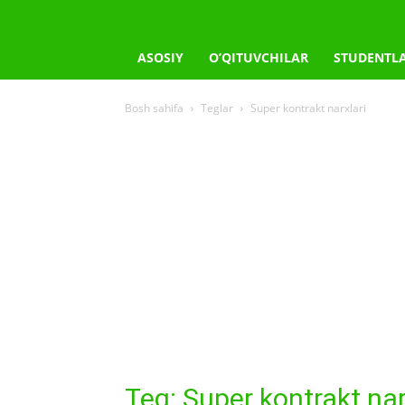
TAL
ASOSIY
O’QITUVCHILAR
STUDENTL
Bosh sahifa
Teglar
Super kontrakt narxlari
Teg: Super kontrakt nar