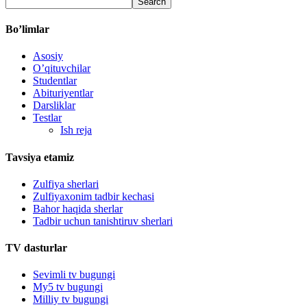
Bo’limlar
Asosiy
O’qituvchilar
Studentlar
Abituriyentlar
Darsliklar
Testlar
Ish reja
Tavsiya etamiz
Zulfiya sherlari
Zulfiyaxonim tadbir kechasi
Bahor haqida sherlar
Tadbir uchun tanishtiruv sherlari
TV dasturlar
Sevimli tv bugungi
My5 tv bugungi
Milliy tv bugungi