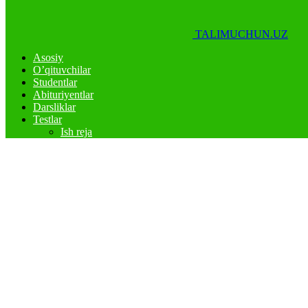
TALIMUCHUN.UZ
Asosiy
O’qituvchilar
Studentlar
Abituriyentlar
Darsliklar
Testlar
Ish reja