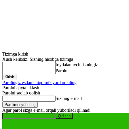
Tizimga kirish
Xush kelibsiz! Sizning hisobga tizimga
foydalanuvchi ismingiz
Parolni
Parolingiz esdan chiqdimi? yordam oling
Parolni qayta tiklash
Parolni saqlab qolish
Sizning e-mail
Agar parol sizga e-mail orqali yuboriladi qilinadi.