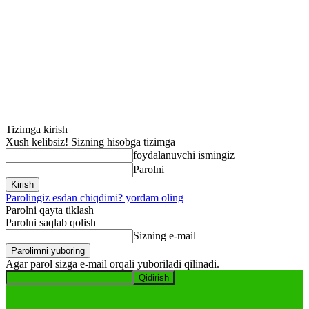
Tizimga kirish
Xush kelibsiz! Sizning hisobga tizimga
foydalanuvchi ismingiz
Parolni
Parolingiz esdan chiqdimi? yordam oling
Parolni qayta tiklash
Parolni saqlab qolish
Sizning e-mail
Agar parol sizga e-mail orqali yuboriladi qilinadi.