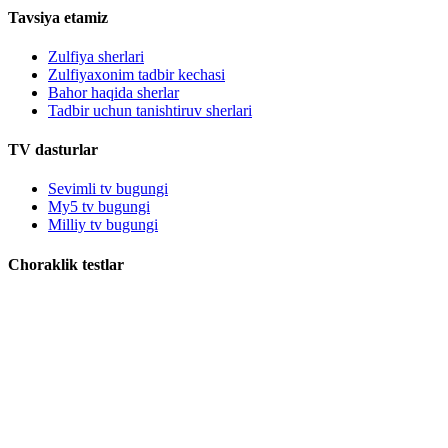
Tavsiya etamiz
Zulfiya sherlari
Zulfiyaxonim tadbir kechasi
Bahor haqida sherlar
Tadbir uchun tanishtiruv sherlari
TV dasturlar
Sevimli tv bugungi
My5 tv bugungi
Milliy tv bugungi
Choraklik testlar