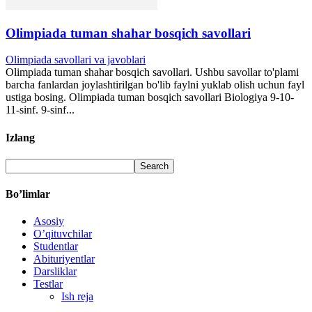
Olimpiada tuman shahar bosqich savollari
Olimpiada savollari va javoblari
Olimpiada tuman shahar bosqich savollari. Ushbu savollar to'plami
barcha fanlardan joylashtirilgan bo'lib faylni yuklab olish uchun fayl
ustiga bosing. Olimpiada tuman bosqich savollari Biologiya 9-10-
11-sinf. 9-sinf...
Izlang
Bo’limlar
Asosiy
O’qituvchilar
Studentlar
Abituriyentlar
Darsliklar
Testlar
Ish reja