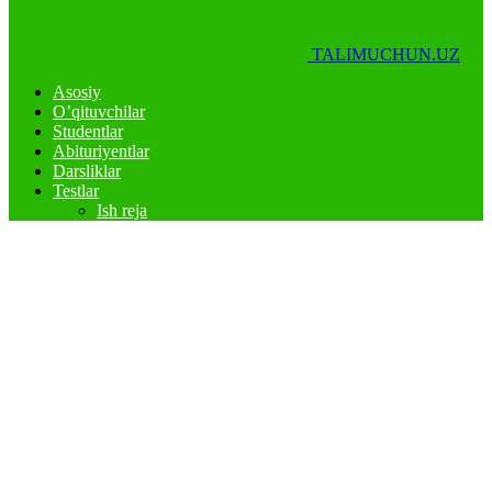
TALIMUCHUN.UZ
Asosiy
O’qituvchilar
Studentlar
Abituriyentlar
Darsliklar
Testlar
Ish reja