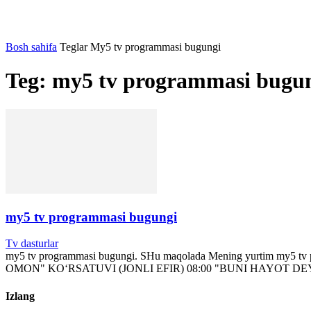
Bosh sahifa
Teglar
My5 tv programmasi bugungi
Teg: my5 tv programmasi bugu
my5 tv programmasi bugungi
Tv dasturlar
my5 tv programmasi bugungi. SHu maqolada Mening yurtim my5 tv p
OMON" KO‘RSATUVI (JONLI EFIR) 08:00 "BUNI HAYOT DEY
Izlang