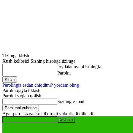
Tizimga kirish
Xush kelibsiz! Sizning hisobga tizimga
foydalanuvchi ismingiz
Parolni
Parolingiz esdan chiqdimi? yordam oling
Parolni qayta tiklash
Parolni saqlab qolish
Sizning e-mail
Agar parol sizga e-mail orqali yuboriladi qilinadi.