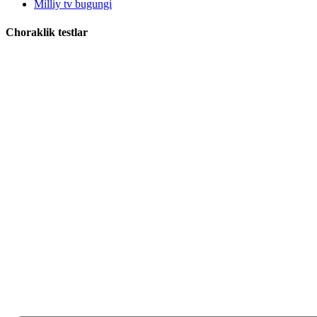
Milliy tv bugungi
Choraklik testlar