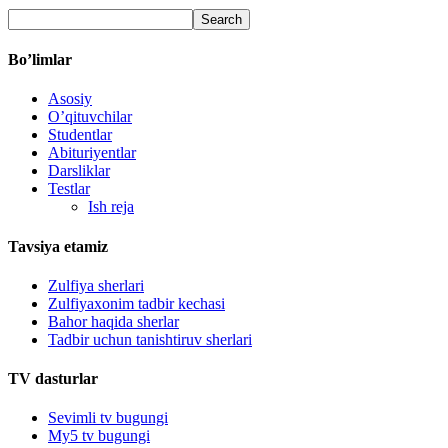
Bo’limlar
Asosiy
O’qituvchilar
Studentlar
Abituriyentlar
Darsliklar
Testlar
Ish reja
Tavsiya etamiz
Zulfiya sherlari
Zulfiyaxonim tadbir kechasi
Bahor haqida sherlar
Tadbir uchun tanishtiruv sherlari
TV dasturlar
Sevimli tv bugungi
My5 tv bugungi