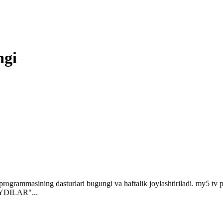
ngi
rogrammasining dasturlari bugungi va haftalik joylashtiriladi. my
DILAR"...