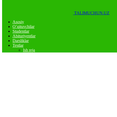
TALIMUCHUN.UZ
Asosiy
O’qituvchilar
Studentlar
Abituriyentlar
Darsliklar
Testlar
Ish reja