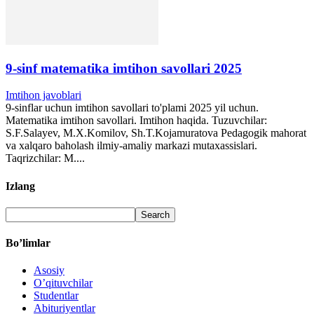
9-sinf matematika imtihon savollari 2025
Imtihon javoblari
9-sinflar uchun imtihon savollari to'plami 2025 yil uchun.
Matematika imtihon savollari. Imtihon haqida. Tuzuvchilar:
S.F.Salayev, M.X.Komilov, Sh.T.Kojamuratova Pedagogik mahorat
va xalqaro baholash ilmiy-amaliy markazi mutaxassislari.
Taqrizchilar: M....
Izlang
Bo’limlar
Asosiy
O’qituvchilar
Studentlar
Abituriyentlar