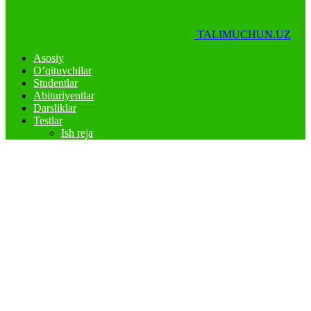
TALIMUCHUN.UZ
Asosiy
O’qituvchilar
Studentlar
Abituriyentlar
Darsliklar
Testlar
Ish reja