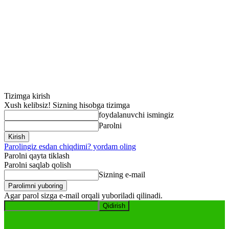
Tizimga kirish
Xush kelibsiz! Sizning hisobga tizimga
foydalanuvchi ismingiz
Parolni
Parolingiz esdan chiqdimi? yordam oling
Parolni qayta tiklash
Parolni saqlab qolish
Sizning e-mail
Agar parol sizga e-mail orqali yuboriladi qilinadi.