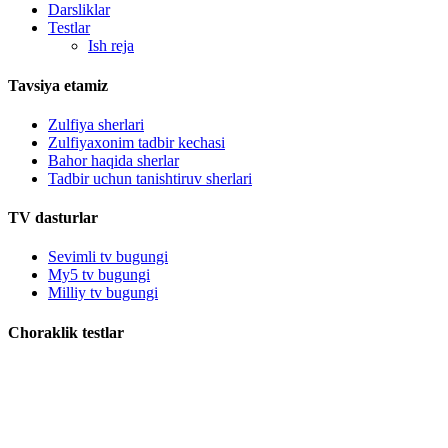
Darsliklar
Testlar
Ish reja
Tavsiya etamiz
Zulfiya sherlari
Zulfiyaxonim tadbir kechasi
Bahor haqida sherlar
Tadbir uchun tanishtiruv sherlari
TV dasturlar
Sevimli tv bugungi
My5 tv bugungi
Milliy tv bugungi
Choraklik testlar