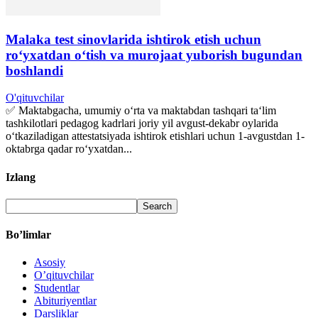
Malaka test sinovlarida ishtirok etish uchun
roʻyxatdan oʻtish va murojaat yuborish bugundan
boshlandi
O'qituvchilar
✅ Maktabgacha, umumiy oʻrta va maktabdan tashqari taʻlim
tashkilotlari pedagog kadrlari joriy yil avgust-dekabr oylarida
oʻtkaziladigan attestatsiyada ishtirok etishlari uchun 1-avgustdan 1-
oktabrga qadar roʻyxatdan...
Izlang
Bo’limlar
Asosiy
O’qituvchilar
Studentlar
Abituriyentlar
Darsliklar