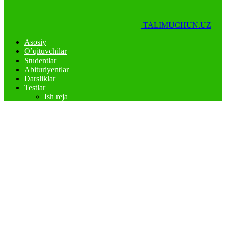
TALIMUCHUN.UZ
Asosiy
O’qituvchilar
Studentlar
Abituriyentlar
Darsliklar
Testlar
Ish reja