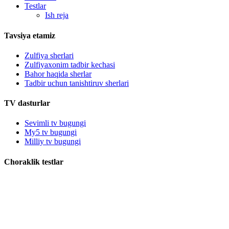
Testlar
Ish reja
Tavsiya etamiz
Zulfiya sherlari
Zulfiyaxonim tadbir kechasi
Bahor haqida sherlar
Tadbir uchun tanishtiruv sherlari
TV dasturlar
Sevimli tv bugungi
My5 tv bugungi
Milliy tv bugungi
Choraklik testlar