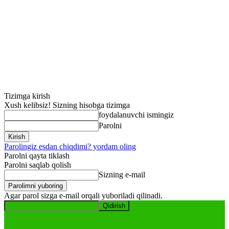
Tizimga kirish
Xush kelibsiz! Sizning hisobga tizimga
foydalanuvchi ismingiz
Parolni
Parolingiz esdan chiqdimi? yordam oling
Parolni qayta tiklash
Parolni saqlab qolish
Sizning e-mail
Agar parol sizga e-mail orqali yuboriladi qilinadi.