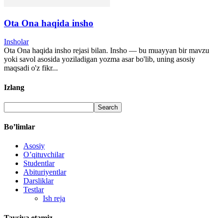
Ota Ona haqida insho
Insholar
Ota Ona haqida insho rejasi bilan. Insho — bu muayyan bir mavzu
yoki savol asosida yoziladigan yozma asar bo'lib, uning asosiy
maqsadi o'z fikr...
Izlang
Bo’limlar
Asosiy
O’qituvchilar
Studentlar
Abituriyentlar
Darsliklar
Testlar
Ish reja
Tavsiya etamiz