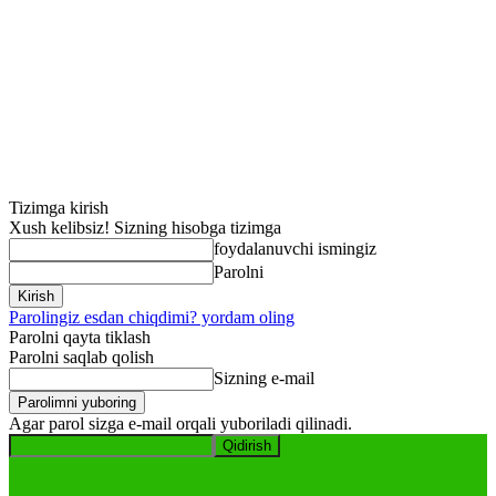
Tizimga kirish
Xush kelibsiz! Sizning hisobga tizimga
foydalanuvchi ismingiz
Parolni
Parolingiz esdan chiqdimi? yordam oling
Parolni qayta tiklash
Parolni saqlab qolish
Sizning e-mail
Agar parol sizga e-mail orqali yuboriladi qilinadi.