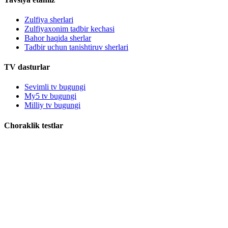
Zulfiya sherlari
Zulfiyaxonim tadbir kechasi
Bahor haqida sherlar
Tadbir uchun tanishtiruv sherlari
TV dasturlar
Sevimli tv bugungi
My5 tv bugungi
Milliy tv bugungi
Choraklik testlar