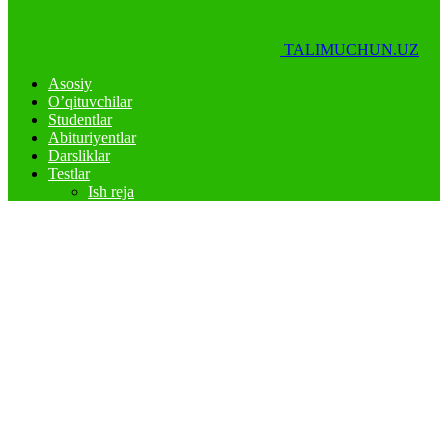
TALIMUCHUN.UZ
Asosiy
O’qituvchilar
Studentlar
Abituriyentlar
Darsliklar
Testlar
Ish reja