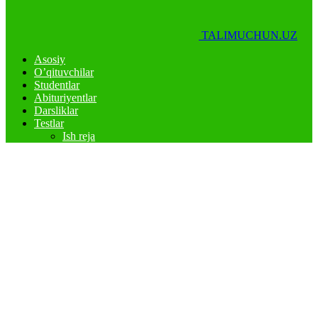
TALIMUCHUN.UZ
Asosiy
O’qituvchilar
Studentlar
Abituriyentlar
Darsliklar
Testlar
Ish reja