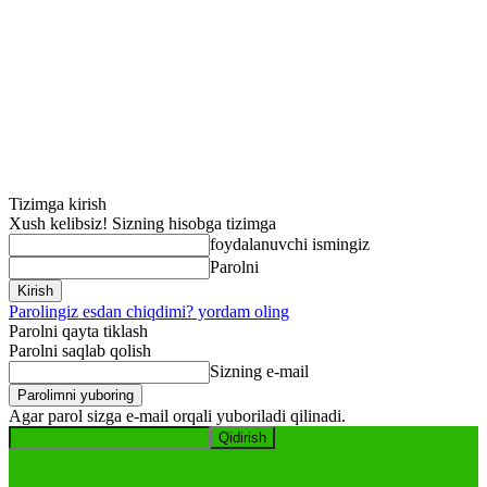
Tizimga kirish
Xush kelibsiz! Sizning hisobga tizimga
foydalanuvchi ismingiz
Parolni
Parolingiz esdan chiqdimi? yordam oling
Parolni qayta tiklash
Parolni saqlab qolish
Sizning e-mail
Agar parol sizga e-mail orqali yuboriladi qilinadi.