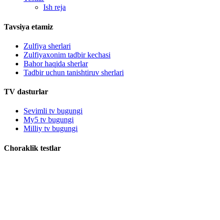
Ish reja
Tavsiya etamiz
Zulfiya sherlari
Zulfiyaxonim tadbir kechasi
Bahor haqida sherlar
Tadbir uchun tanishtiruv sherlari
TV dasturlar
Sevimli tv bugungi
My5 tv bugungi
Milliy tv bugungi
Choraklik testlar