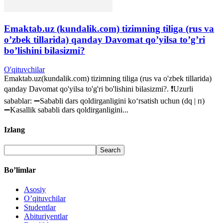
Emaktab.uz (kundalik.com) tizimning tiliga (rus va
o’zbek tillarida) qanday Davomat qo’yilsa to’g’ri
bo’lishini bilasizmi?
O'qituvchilar
Emaktab.uz(kundalik.com) tizimning tiliga (rus va o'zbek tillarida)
qanday Davomat qo'yilsa to'g'ri bo'lishini bilasizmi?. ❗️Uzurli
sabablar: ➖Sababli dars qoldirganligini ko‘rsatish uchun (dq | п)
➖Kasallik sababli dars qoldirganligini...
Izlang
Bo’limlar
Asosiy
O’qituvchilar
Studentlar
Abituriyentlar