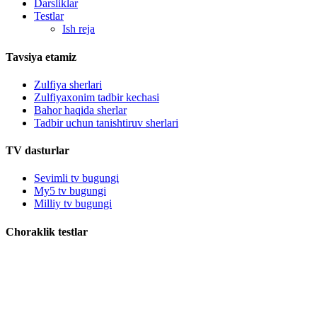
Darsliklar
Testlar
Ish reja
Tavsiya etamiz
Zulfiya sherlari
Zulfiyaxonim tadbir kechasi
Bahor haqida sherlar
Tadbir uchun tanishtiruv sherlari
TV dasturlar
Sevimli tv bugungi
My5 tv bugungi
Milliy tv bugungi
Choraklik testlar