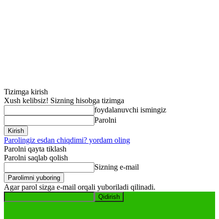
Tizimga kirish
Xush kelibsiz! Sizning hisobga tizimga
foydalanuvchi ismingiz
Parolni
Parolingiz esdan chiqdimi? yordam oling
Parolni qayta tiklash
Parolni saqlab qolish
Sizning e-mail
Agar parol sizga e-mail orqali yuboriladi qilinadi.