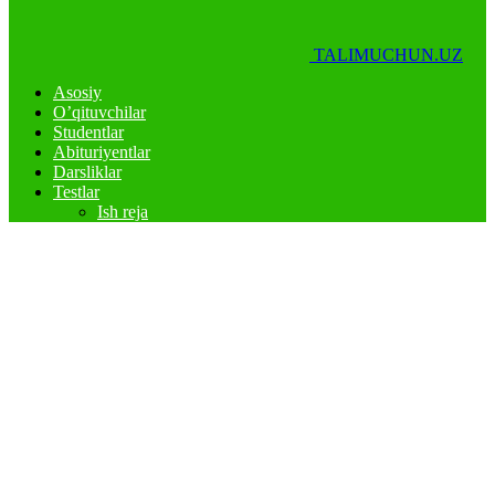
TALIMUCHUN.UZ
Asosiy
O’qituvchilar
Studentlar
Abituriyentlar
Darsliklar
Testlar
Ish reja