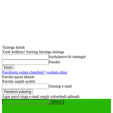
Tizimga kirish
Xush kelibsiz! Sizning hisobga tizimga
foydalanuvchi ismingiz
Parolni
Parolingiz esdan chiqdimi? yordam oling
Parolni qayta tiklash
Parolni saqlab qolish
Sizning e-mail
Agar parol sizga e-mail orqali yuboriladi qilinadi.