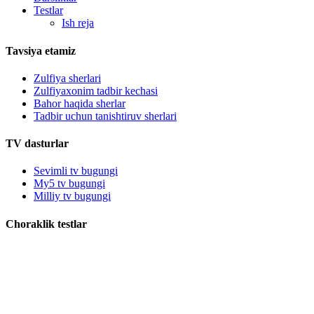
Testlar
Ish reja
Tavsiya etamiz
Zulfiya sherlari
Zulfiyaxonim tadbir kechasi
Bahor haqida sherlar
Tadbir uchun tanishtiruv sherlari
TV dasturlar
Sevimli tv bugungi
My5 tv bugungi
Milliy tv bugungi
Choraklik testlar