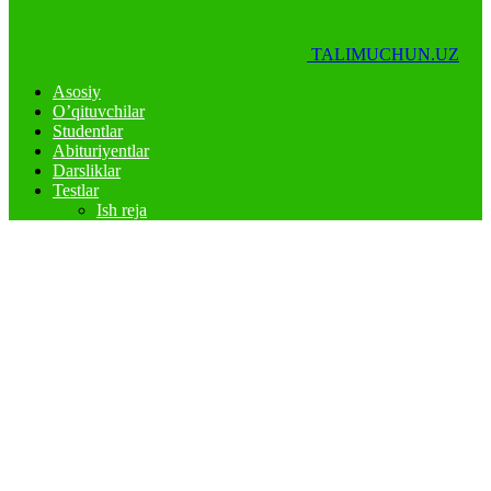
TALIMUCHUN.UZ
Asosiy
O’qituvchilar
Studentlar
Abituriyentlar
Darsliklar
Testlar
Ish reja