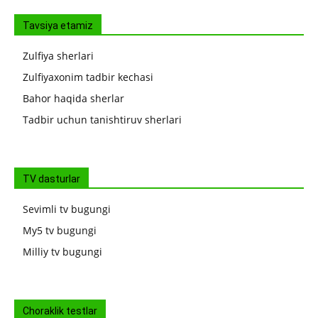
Tavsiya etamiz
Zulfiya sherlari
Zulfiyaxonim tadbir kechasi
Bahor haqida sherlar
Tadbir uchun tanishtiruv sherlari
TV dasturlar
Sevimli tv bugungi
My5 tv bugungi
Milliy tv bugungi
Choraklik testlar