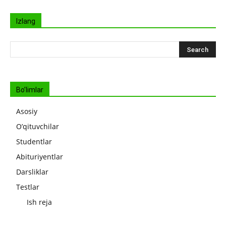
Izlang
Bo’limlar
Asosiy
O’qituvchilar
Studentlar
Abituriyentlar
Darsliklar
Testlar
Ish reja