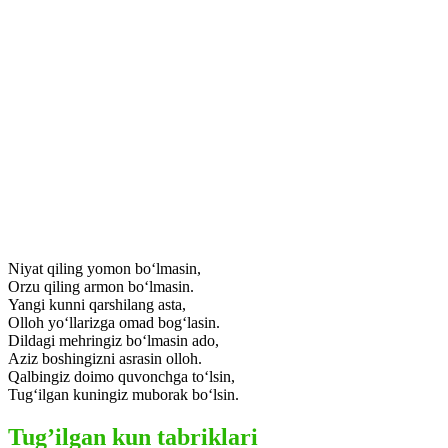
Niyat qiling yomon bo‘lmasin,
Orzu qiling armon bo‘lmasin.
Yangi kunni qarshilang asta,
Olloh yo‘llarizga omad bog‘lasin.
Dildagi mehringiz bo‘lmasin ado,
Aziz boshingizni asrasin olloh.
Qalbingiz doimo quvonchga to‘lsin,
Tug‘ilgan kuningiz muborak bo‘lsin.
Tug’ilgan kun tabriklari