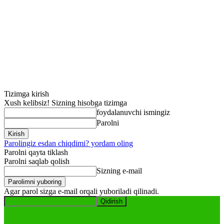
Tizimga kirish
Xush kelibsiz! Sizning hisobga tizimga
foydalanuvchi ismingiz
Parolni
Parolingiz esdan chiqdimi? yordam oling
Parolni qayta tiklash
Parolni saqlab qolish
Sizning e-mail
Agar parol sizga e-mail orqali yuboriladi qilinadi.