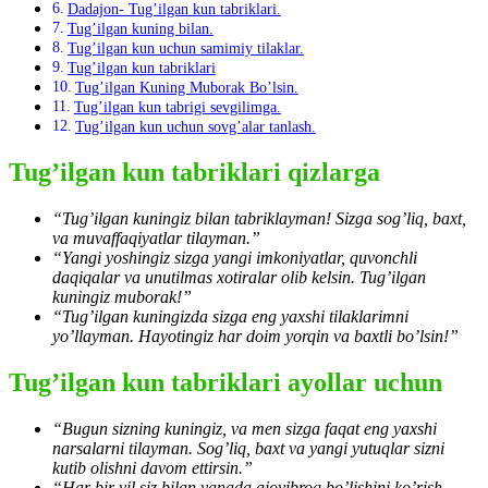
Dadajon- Tug’ilgan kun tabriklari.
Tug’ilgan kuning bilan.
Tug’ilgan kun uchun samimiy tilaklar.
Tug’ilgan kun tabriklari
Tug’ilgan Kuning Muborak Bo’lsin.
Tug’ilgan kun tabrigi sevgilimga.
Tug’ilgan kun uchun sovg’alar tanlash.
Tug’ilgan kun tabriklari qizlarga
“Tug’ilgan kuningiz bilan tabriklayman! Sizga sog’liq, baxt,
va muvaffaqiyatlar tilayman.”
“Yangi yoshingiz sizga yangi imkoniyatlar, quvonchli
daqiqalar va unutilmas xotiralar olib kelsin. Tug’ilgan
kuningiz muborak!”
“Tug’ilgan kuningizda sizga eng yaxshi tilaklarimni
yo’llayman. Hayotingiz har doim yorqin va baxtli bo’lsin!”
Tug’ilgan kun tabriklari ayollar uchun
“Bugun sizning kuningiz, va men sizga faqat eng yaxshi
narsalarni tilayman. Sog’liq, baxt va yangi yutuqlar sizni
kutib olishni davom ettirsin.”
“Har bir yil siz bilan yanada ajoyibroq bo’lishini ko’rish