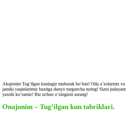
Akajonim Tugʻilgan kuningiz muborak boʻlsin! Oila aʼzolarmiz va
jamiki yaqinlarimiz baxtiga dunyo turguncha turing! Sizni judayam
yaxshi koʻramiz! Biz uchun oʻzingizni asrang!
Onajonim – Tug’ilgan kun tabriklari.