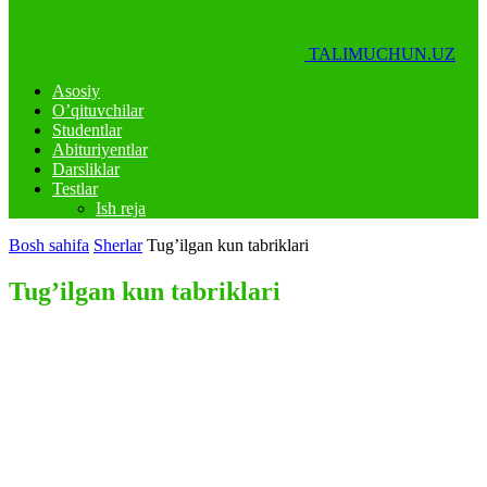
TALIMUCHUN.UZ
Asosiy
O’qituvchilar
Studentlar
Abituriyentlar
Darsliklar
Testlar
Ish reja
Bosh sahifa
Sherlar
Tug’ilgan kun tabriklari
Tug’ilgan kun tabriklari