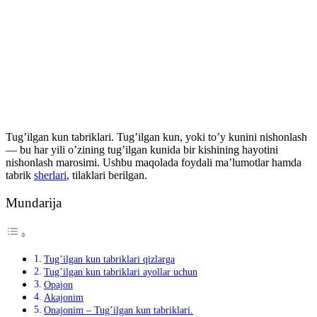
Tug’ilgan kun tabriklari. Tug’ilgan kun, yoki to’y kunini nishonlash
— bu har yili o’zining tug’ilgan kunida bir kishining hayotini
nishonlash marosimi. Ushbu maqolada foydali ma’lumotlar hamda
tabrik
sherlari
, tilaklari berilgan.
Mundarija
Tug’ilgan kun tabriklari qizlarga
Tug’ilgan kun tabriklari ayollar uchun
Opajon
Akajonim
Onajonim – Tug’ilgan kun tabriklari.