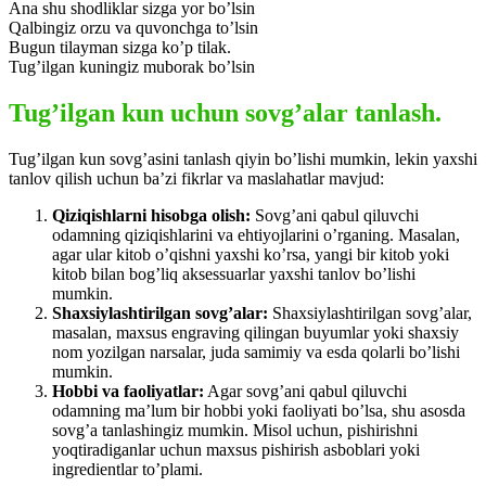
Ana shu shodliklar sizga yor bo’lsin
Qalbingiz orzu va quvonchga to’lsin
Bugun tilayman sizga ko’p tilak.
Tug’ilgan kuningiz muborak bo’lsin
Tug’ilgan kun uchun sovg’alar tanlash.
Tug’ilgan kun sovg’asini tanlash qiyin bo’lishi mumkin, lekin yaxshi
tanlov qilish uchun ba’zi fikrlar va maslahatlar mavjud:
Qiziqishlarni hisobga olish:
Sovg’ani qabul qiluvchi
odamning qiziqishlarini va ehtiyojlarini o’rganing. Masalan,
agar ular kitob o’qishni yaxshi ko’rsa, yangi bir kitob yoki
kitob bilan bog’liq aksessuarlar yaxshi tanlov bo’lishi
mumkin.
Shaxsiylashtirilgan sovg’alar:
Shaxsiylashtirilgan sovg’alar,
masalan, maxsus engraving qilingan buyumlar yoki shaxsiy
nom yozilgan narsalar, juda samimiy va esda qolarli bo’lishi
mumkin.
Hobbi va faoliyatlar:
Agar sovg’ani qabul qiluvchi
odamning ma’lum bir hobbi yoki faoliyati bo’lsa, shu asosda
sovg’a tanlashingiz mumkin. Misol uchun, pishirishni
yoqtiradiganlar uchun maxsus pishirish asboblari yoki
ingredientlar to’plami.