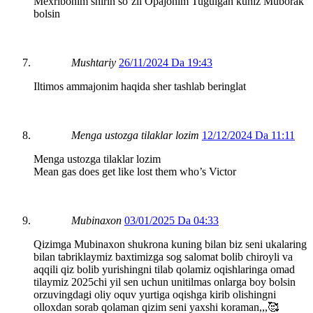
Mexribonim shirin soʻzli Opajonim Tugulgan kuniz Muborak
bolsin
Mushtariy
26/11/2024 Da 19:43
Iltimos ammajonim haqida sher tashlab beringlat
Menga ustozga tilaklar lozim
12/12/2024 Da 11:11
Menga ustozga tilaklar lozim
Mean gas does get like lost them who’s Victor
Mubinaxon
03/01/2025 Da 04:33
Qizimga Mubinaxon shukrona kuning bilan biz seni ukalaring
bilan tabriklaymiz baxtimizga sog salomat bolib chiroyli va
aqqili qiz bolib yurishingni tilab qolamiz oqishlaringa omad
tilaymiz 2025chi yil sen uchun unitilmas onlarga boy bolsin
orzuvingdagi oliy oquv yurtiga oqishga kirib olishingni
olloxdan sorab qolaman qizim seni yaxshi koraman,,,🥰