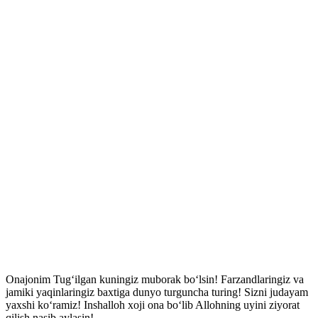
Onajonim Tugʻilgan kuningiz muborak boʻlsin! Farzandlaringiz va
jamiki yaqinlaringiz baxtiga dunyo turguncha turing! Sizni judayam
yaxshi koʻramiz! Inshalloh xoji ona boʻlib Allohning uyini ziyorat
qilish nasib aylasin!