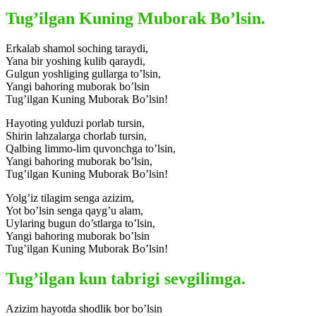
Tug’ilgan Kuning Muborak Bo’lsin.
Erkalab shamol soching taraydi,
Yana bir yoshing kulib qaraydi,
Gulgun yoshliging gullarga to’lsin,
Yangi bahoring muborak bo’lsin
Tug’ilgan Kuning Muborak Bo’lsin!
Hayoting yulduzi porlab tursin,
Shirin lahzalarga chorlab tursin,
Qalbing limmo-lim quvonchga to’lsin,
Yangi bahoring muborak bo’lsin,
Tug’ilgan Kuning Muborak Bo’lsin!
Yolg’iz tilagim senga azizim,
Yot bo’lsin senga qayg’u alam,
Uylaring bugun do’stlarga to’lsin,
Yangi bahoring muborak bo’lsin
Tug’ilgan Kuning Muborak Bo’lsin!
Tug’ilgan kun tabrigi sevgilimga.
Azizim hayotda shodlik bor bo’lsin