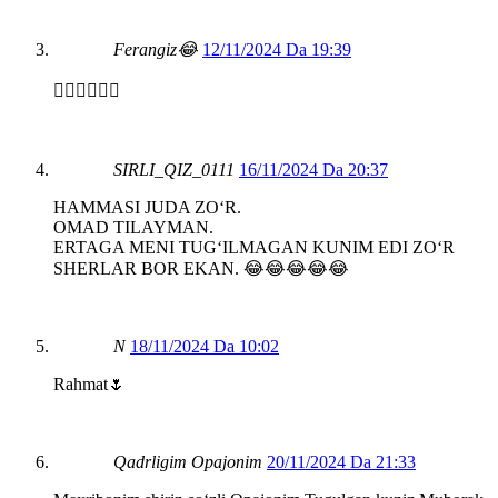
Ferangiz😂
12/11/2024 Da 19:39
👍🏻👏🏻👏🏻
SIRLI_QIZ_0111
16/11/2024 Da 20:37
HAMMASI JUDA ZOʻR.
OMAD TILAYMAN.
ERTAGA MENI TUGʻILMAGAN KUNIM EDI ZOʻR
SHERLAR BOR EKAN. 😂😂😂😂😂
N
18/11/2024 Da 10:02
Rahmat🌷
Qadrligim Opajonim
20/11/2024 Da 21:33