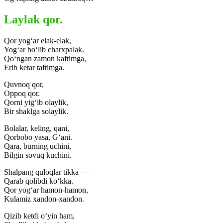
Laylak qor.
Qor yog‘ar elak-elak,
Yog‘ar bo‘lib charxpalak.
Qo‘ngan zamon kaftimga,
Erib ketar taftimga.
Quvnoq qor,
Oppoq qor.
Qorni yig‘ib olaylik,
Bir shaklga solaylik.
Bolalar, keling, qani,
Qorbobo yasa, G‘ani.
Qara, burning uchini,
Bilgin sovuq kuchini.
Shalpang quloqlar tikka —
Qarab qolibdi ko‘kka.
Qor yog‘ar hamon-hamon,
Kulamiz xandon-xandon.
Qizib ketdi o‘yin ham,