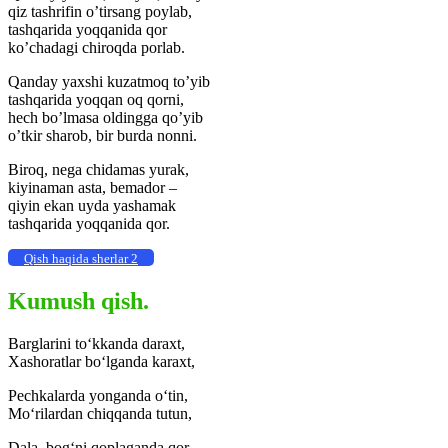
qiz tashrifin o’tirsang poylab,
tashqarida yoqqanida qor
ko’chadagi chiroqda porlab.
Qanday yaxshi kuzatmoq to’yib
tashqarida yoqqan oq qorni,
hech bo’lmasa oldingga qo’yib
o’tkir sharob, bir burda nonni.
Biroq, nega chidamas yurak,
kiyinaman asta, bemador –
qiyin ekan uyda yashamak
tashqarida yoqqanida qor.
Qish haqida sherlar 2
Kumush qish.
Barglarini to‘kkanda daraxt,
Xashoratlar bo‘lganda karaxt,
Pechkalarda yonganda o‘tin,
Mo‘rilardan chiqqanda tutun,
Dala, bog‘ni qoplaganda qor,