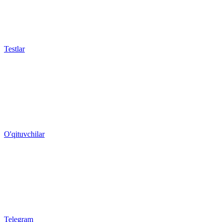
Testlar
O'qituvchilar
Telegram