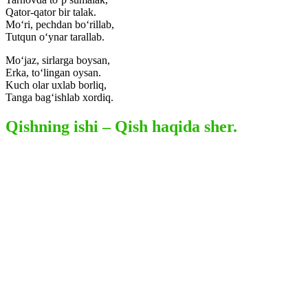
Qator-qator bir talak.
Mo‘ri, pechdan bo‘rillab,
Tutqun o‘ynar tarallab.
Mo‘jaz, sirlarga boysan,
Erka, to‘lingan oysan.
Kuch olar uxlab borliq,
Tanga bag‘ishlab xordiq.
Qishning ishi – Qish haqida sher.