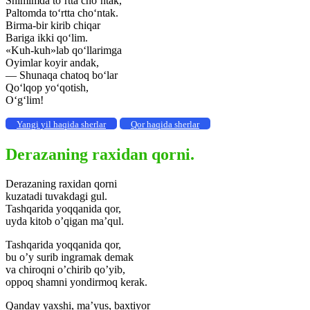
Shimimda to‘rtta cho‘ntak,
Paltomda to‘rtta cho‘ntak.
Birma-bir kirib chiqar
Bariga ikki qo‘lim.
«Kuh-kuh»lab qo‘llarimga
Oyimlar koyir andak,
— Shunaqa chatoq bo‘lar
Qo‘lqop yo‘qotish,
O‘g‘lim!
Yangi yil haqida sherlar
Qor haqida sherlar
Derazaning raxidan qorni.
Derazaning raxidan qorni
kuzatadi tuvakdagi gul.
Tashqarida yoqqanida qor,
uyda kitob o’qigan ma’qul.
Tashqarida yoqqanida qor,
bu o’y surib ingramak demak
va chiroqni o’chirib qo’yib,
oppoq shamni yondirmoq kerak.
Qanday yaxshi, ma’yus, baxtiyor