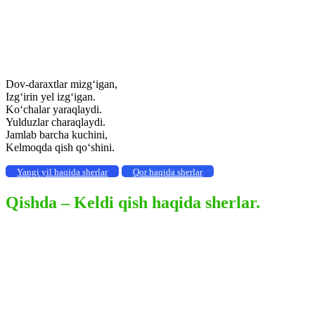
Dov-daraxtlar mizg‘igan,
Izg‘irin уel izg‘igan.
Ko‘chalar yaraqlaydi.
Yulduzlar charaqlaydi.
Jamlab barcha kuchini,
Kelmoqda qish qo‘shini.
Yangi yil haqida sherlar
Qor haqida sherlar
Qishda – Keldi qish haqida sherlar.