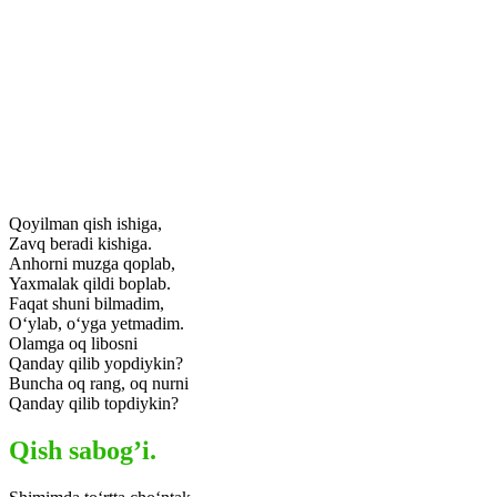
Qoyilman qish ishiga,
Zavq beradi kishiga.
Anhorni muzga qoplab,
Yaxmalak qildi boplab.
Faqat shuni bilmadim,
O‘ylab, o‘yga yetmadim.
Olamga oq libosni
Qanday qilib yopdiykin?
Buncha oq rang, oq nurni
Qanday qilib topdiykin?
Qish sabog’i.