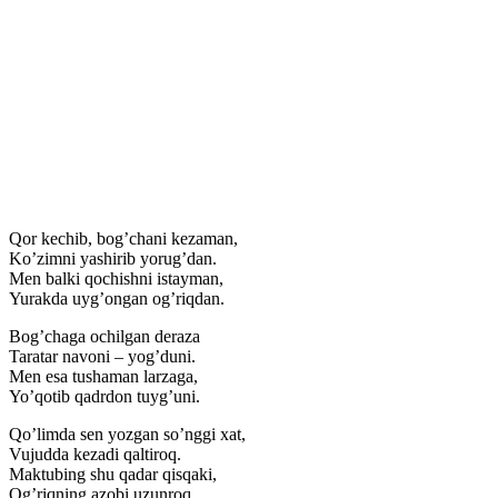
Qor kechib, bog’chani kezaman,
Ko’zimni yashirib yorug’dan.
Men balki qochishni istayman,
Yurakda uyg’ongan og’riqdan.
Bog’chaga ochilgan deraza
Taratar navoni – yog’duni.
Men esa tushaman larzaga,
Yo’qotib qadrdon tuyg’uni.
Qo’limda sen yozgan so’nggi xat,
Vujudda kezadi qaltiroq.
Maktubing shu qadar qisqaki,
Og’riqning azobi uzunroq…