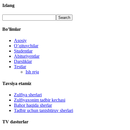
Izlang
Bo’limlar
Asosiy
O’qituvchilar
Studentlar
Abituriyentlar
Darsliklar
Testlar
Ish reja
Tavsiya etamiz
Zulfiya sherlari
Zulfiyaxonim tadbir kechasi
Bahor haqida sherlar
Tadbir uchun tanishtiruv sherlari
TV dasturlar