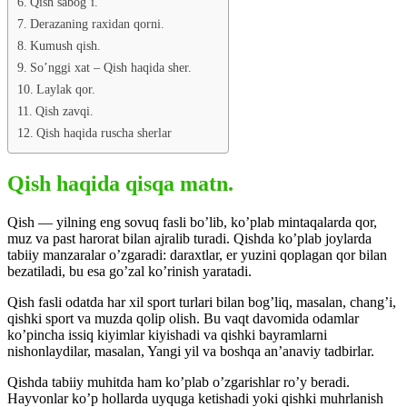
Qish sabog’i.
Derazaning raxidan qorni.
Kumush qish.
So’nggi xat – Qish haqida sher.
Laylak qor.
Qish zavqi.
Qish haqida ruscha sherlar
Qish haqida qisqa matn.
Qish — yilning eng sovuq fasli bo’lib, ko’plab mintaqalarda qor,
muz va past harorat bilan ajralib turadi. Qishda ko’plab joylarda
tabiiy manzaralar o’zgaradi: daraxtlar, er yuzini qoplagan qor bilan
bezatiladi, bu esa go’zal ko’rinish yaratadi.
Qish fasli odatda har xil sport turlari bilan bog’liq, masalan, chang’i,
qishki sport va muzda qolip olish. Bu vaqt davomida odamlar
ko’pincha issiq kiyimlar kiyishadi va qishki bayramlarni
nishonlaydilar, masalan, Yangi yil va boshqa an’anaviy tadbirlar.
Qishda tabiiy muhitda ham ko’plab o’zgarishlar ro’y beradi.
Hayvonlar ko’p hollarda uyquga ketishadi yoki qishki muhrlanish