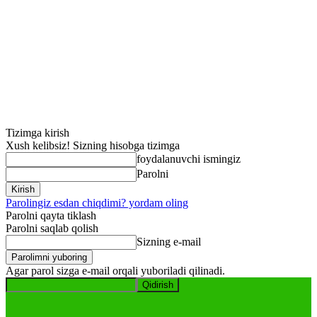
Tizimga kirish
Xush kelibsiz! Sizning hisobga tizimga
foydalanuvchi ismingiz
Parolni
Parolingiz esdan chiqdimi? yordam oling
Parolni qayta tiklash
Parolni saqlab qolish
Sizning e-mail
Agar parol sizga e-mail orqali yuboriladi qilinadi.