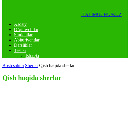
TALIMUCHUN.UZ
Asosiy
O’qituvchilar
Studentlar
Abituriyentlar
Darsliklar
Testlar
Ish reja
Bosh sahifa
Sherlar
Qish haqida sherlar
Qish haqida sherlar