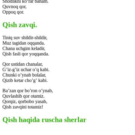
Shodlikni ko‘rar baham.
Quvnoq qor,
Oppoq qor.
Qish zavqi.
Tiniq suv shildir-shildir,
Muz tagidan oqqanda.
Chana uchgim keladir,
Qish fasli qor yoqqanda.
Qor ustidan chanalar,
Gʼiz-gʼiz uchar oʼq kabi.
Chunki oʼynab bolalar,
Qizib ketar choʼgʼ kabi.
Baʼzan qor boʼron oʼynab,
Quvlashib qor otamiz.
Qorqiz, qorbobo yasab,
Qish zavqini totamiz!
Qish haqida ruscha sherlar