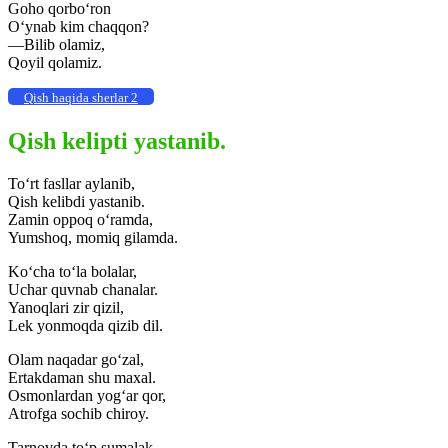
Goho qorbo‘ron
O‘ynab kim chaqqon?
—Bilib olamiz,
Qoyil qolamiz.
Qish haqida sherlar 2
Qish kelipti yastanib.
To‘rt fasllar aylanib,
Qish kelibdi yastanib.
Zamin oppoq o‘ramda,
Yumshoq, momiq gilamda.
Ko‘cha to‘la bolalar,
Uchar quvnab chanalar.
Yanoqlari zir qizil,
Lek yonmoqda qizib dil.
Olam naqadar go‘zal,
Ertakdaman shu maxal.
Osmonlardan yog‘ar qor,
Atrofga sochib chiroy.
Tarnovda to‘p sumalak,