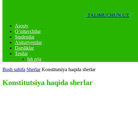
TALIMUCHUN.UZ
Asosiy
O’qituvchilar
Studentlar
Abituriyentlar
Darsliklar
Testlar
Ish reja
Bosh sahifa
Sherlar
Konstitutsiya haqida sherlar
Konstitutsiya haqida sherlar