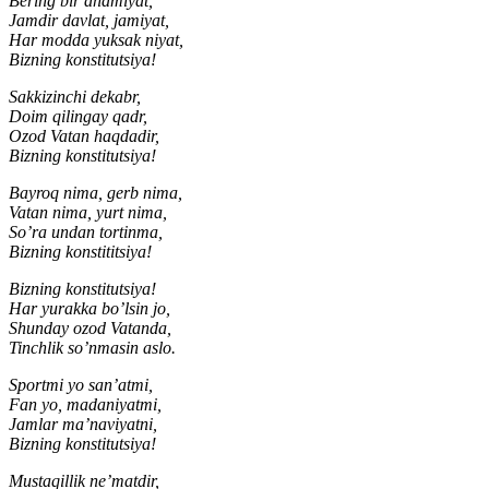
Bering bir ahamiyat,
Jamdir davlat, jamiyat,
Har modda yuksak niyat,
Bizning konstitutsiya!
Sakkizinchi dekabr,
Doim qilingay qadr,
Ozod Vatan haqdadir,
Bizning konstitutsiya!
Bayroq nima, gerb nima,
Vatan nima, yurt nima,
So’ra undan tortinma,
Bizning konstititsiya!
Bizning konstitutsiya!
Har yurakka bo’lsin jo,
Shunday ozod Vatanda,
Tinchlik so’nmasin aslo.
Sportmi yo san’atmi,
Fan yo, madaniyatmi,
Jamlar ma’naviyatni,
Bizning konstitutsiya!
Mustaqillik ne’matdir,