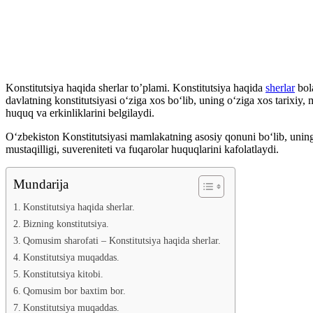
Konstitutsiya haqida sherlar to’plami. Konstitutsiya haqida
sherlar
bola
davlatning konstitutsiyasi o‘ziga xos bo‘lib, uning o‘ziga xos tarixiy,
huquq va erkinliklarini belgilaydi.
O‘zbekiston Konstitutsiyasi mamlakatning asosiy qonuni bo‘lib, uning s
mustaqilligi, suvereniteti va fuqarolar huquqlarini kafolatlaydi.
Mundarija
Konstitutsiya haqida sherlar.
Bizning konstitutsiya.
Qomusim sharofati – Konstitutsiya haqida sherlar.
Konstitutsiya muqaddas.
Konstitutsiya kitobi.
Qomusim bor baxtim bor.
Konstitutsiya muqaddas.