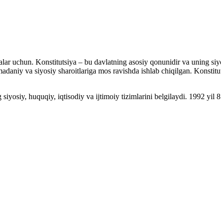
lar uchun. Konstitutsiya – bu davlatning asosiy qonunidir va uning siyos
 madaniy va siyosiy sharoitlariga mos ravishda ishlab chiqilgan. Konstit
iyosiy, huquqiy, iqtisodiy va ijtimoiy tizimlarini belgilaydi. 1992 yil