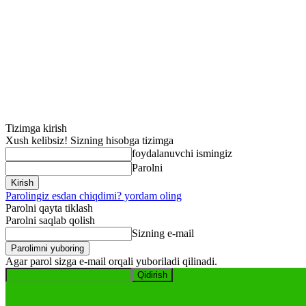
Tizimga kirish
Xush kelibsiz! Sizning hisobga tizimga
foydalanuvchi ismingiz
Parolni
Parolingiz esdan chiqdimi? yordam oling
Parolni qayta tiklash
Parolni saqlab qolish
Sizning e-mail
Agar parol sizga e-mail orqali yuboriladi qilinadi.