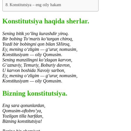
Konstitutsiya – eng oily hakam
Konstitutsiya haqida sherlar.
Sening bitik yo‘ling kurashdir yiroq.
Bir bobing To‘maris ko‘targan chiroq,
Yozdi bir bobingni qon bilan SHiroq,
Ey, mening o‘zligim — g‘urur, nomusim,
Konstitusiyam — oliy Qomusim.
Sening manzilingni ko‘zlagan karvon,
G‘aznaviy, Temuriy, Boburiy davron,
U karvon boshida Navoiy sarbon,
Ey, mening o‘zligim — g‘urur, nomusim,
Konstitusiyam — oliy Qomusim.
Bizning konstitutsiya.
Eng sara qonunlardan,
Qomusim-oftobro’ya,
Yozilgan tilla harfdan,
Bizning konstitutsiya!