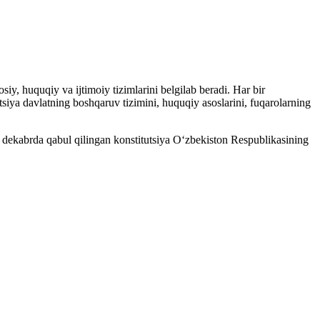
iy, huquqiy va ijtimoiy tizimlarini belgilab beradi. Har bir
utsiya davlatning boshqaruv tizimini, huquqiy asoslarini, fuqarolarning
 8 dekabrda qabul qilingan konstitutsiya O‘zbekiston Respublikasining