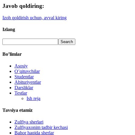
Javob qoldiring:
Izoh qoldirish uchun, avval kiring
Izlang
Bo’limlar
Asosiy
O’qituvchilar
Studentlar
Abituriyentlar
Darsliklar
Testlar
Ish reja
Tavsiya etamiz
Zulfiya sherlari
Zulfiyaxonim tadbir kechasi
Bahor haqida sherlar