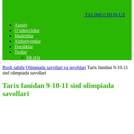
TALIMUCHUN.UZ
Asosiy
O’qituvchilar
Studentlar
Abituriyentlar
Darsliklar
Testlar
Ish reja
Bosh sahifa
Olimpiada savollari va javoblari
Tarix fanidan 9-10-11
sinf olimpiada savollari
Tarix fanidan 9-10-11 sinf olimpiada
savollari