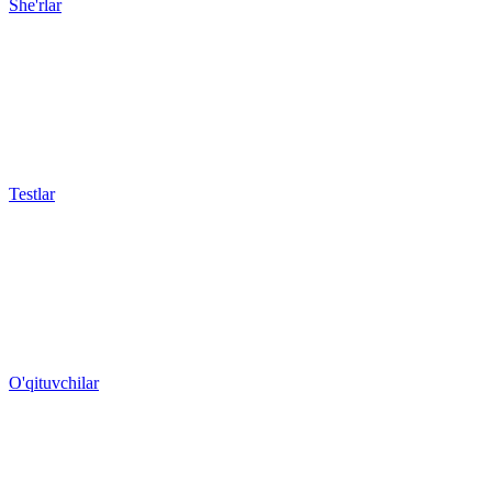
She'rlar
Testlar
O'qituvchilar