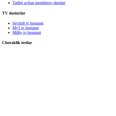
Tadbir uchun tanishtiruv sherlari
TV dasturlar
Sevimli tv bugungi
My5 tv bugungi
Milliy tv bugungi
Choraklik testlar