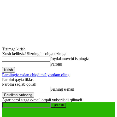
Tizimga kirish
Xush kelibsiz! Sizning hisobga tizimga
foydalanuvchi ismingiz
Parolni
Parolingiz esdan chiqdimi? yordam oling
Parolni qayta tiklash
Parolni saqlab qolish
Sizning e-mail
Agar parol sizga e-mail orqali yuboriladi qilinadi.