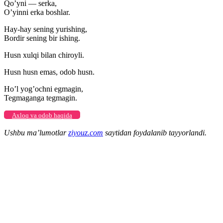
Qo’yni — serka,
O’yinni erka boshlar.
Hay-hay sening yurishing,
Bordir sening bir ishing.
Husn xulqi bilan chiroyli.
Husn husn emas, odob husn.
Ho’l yog’ochni egmagin,
Tegmaganga tegmagin.
Axloq va odob haqida
Ushbu ma’lumotlar
ziyouz.com
saytidan foydalanib tayyorlandi.