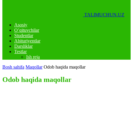
TALIMUCHUN.UZ
Asosiy
O’qituvchilar
Studentlar
Abituriyentlar
Darsliklar
Testlar
Ish reja
Bosh sahifa
Maqollar
Odob haqida maqollar
Odob haqida maqollar