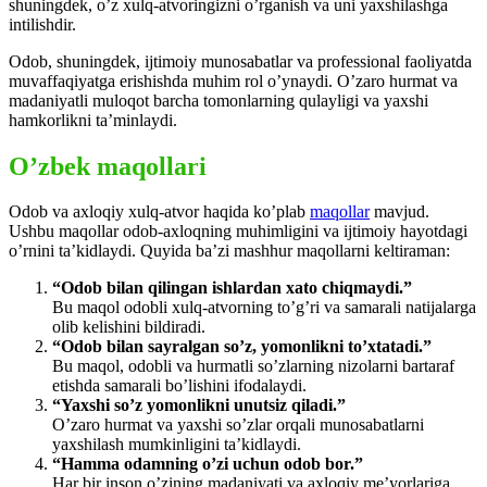
shuningdek, o’z xulq-atvoringizni o’rganish va uni yaxshilashga
intilishdir.
Odob, shuningdek, ijtimoiy munosabatlar va professional faoliyatda
muvaffaqiyatga erishishda muhim rol o’ynaydi. O’zaro hurmat va
madaniyatli muloqot barcha tomonlarning qulayligi va yaxshi
hamkorlikni ta’minlaydi.
O’zbek maqollari
Odob va axloqiy xulq-atvor haqida ko’plab
maqollar
mavjud.
Ushbu maqollar odob-axloqning muhimligini va ijtimoiy hayotdagi
o’rnini ta’kidlaydi. Quyida ba’zi mashhur maqollarni keltiraman:
“Odob bilan qilingan ishlardan xato chiqmaydi.”
Bu maqol odobli xulq-atvorning to’g’ri va samarali natijalarga
olib kelishini bildiradi.
“Odob bilan sayralgan so’z, yomonlikni to’xtatadi.”
Bu maqol, odobli va hurmatli so’zlarning nizolarni bartaraf
etishda samarali bo’lishini ifodalaydi.
“Yaxshi so’z yomonlikni unutsiz qiladi.”
O’zaro hurmat va yaxshi so’zlar orqali munosabatlarni
yaxshilash mumkinligini ta’kidlaydi.
“Hamma odamning o’zi uchun odob bor.”
Har bir inson o’zining madaniyati va axloqiy me’yorlariga