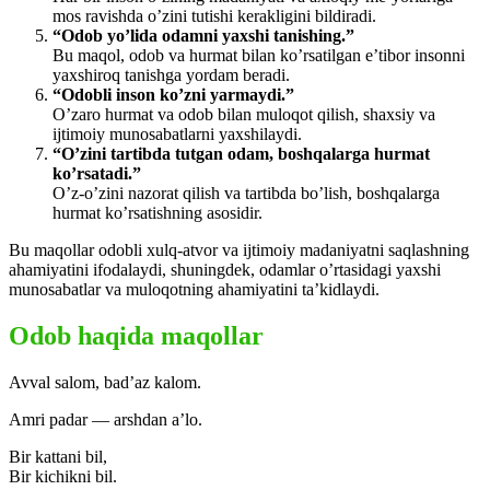
mos ravishda o’zini tutishi kerakligini bildiradi.
“Odob yo’lida odamni yaxshi tanishing.”
Bu maqol, odob va hurmat bilan ko’rsatilgan e’tibor insonni
yaxshiroq tanishga yordam beradi.
“Odobli inson ko’zni yarmaydi.”
O’zaro hurmat va odob bilan muloqot qilish, shaxsiy va
ijtimoiy munosabatlarni yaxshilaydi.
“O’zini tartibda tutgan odam, boshqalarga hurmat
ko’rsatadi.”
O’z-o’zini nazorat qilish va tartibda bo’lish, boshqalarga
hurmat ko’rsatishning asosidir.
Bu maqollar odobli xulq-atvor va ijtimoiy madaniyatni saqlashning
ahamiyatini ifodalaydi, shuningdek, odamlar o’rtasidagi yaxshi
munosabatlar va muloqotning ahamiyatini ta’kidlaydi.
Odob haqida maqollar
Avval salom, bad’az kalom.
Amri padar — arshdan a’lo.
Bir kattani bil,
Bir kichikni bil.