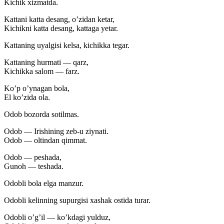
Kichik xizmatda.
Kattani katta desang, o’zidan ketar,
Kichikni katta desang, kattaga yetar.
Kattaning uyalgisi kelsa, kichikka tegar.
Kattaning hurmati — qarz,
Kichikka salom — farz.
Ko’p o’ynagan bola,
El ko’zida ola.
Odob bozorda sotilmas.
Odob — Irishining zeb-u ziynati.
Odob — oltindan qimmat.
Odob — peshada,
Gunoh — teshada.
Odobli bola elga manzur.
Odobli kelinning supurgisi xashak ostida turar.
Odobli o’g’il — ko’kdagi yulduz,