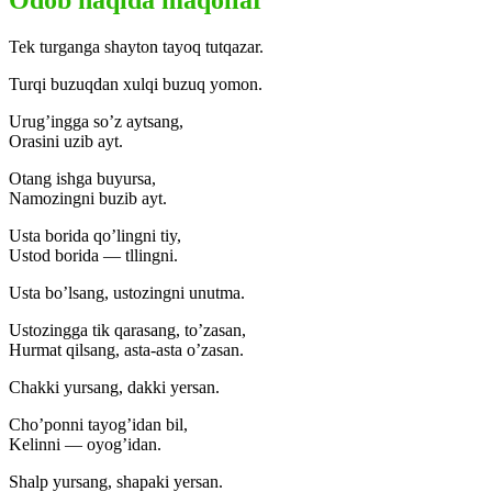
Tek turganga shayton tayoq tutqazar.
Turqi buzuqdan xulqi buzuq yomon.
Urug’ingga so’z aytsang,
Orasini uzib ayt.
Otang ishga buyursa,
Namozingni buzib ayt.
Usta borida qo’lingni tiy,
Ustod borida — tllingni.
Usta bo’lsang, ustozingni unutma.
Ustozingga tik qarasang, to’zasan,
Hurmat qilsang, asta-asta o’zasan.
Chakki yursang, dakki yersan.
Cho’ponni tayog’idan bil,
Kelinni — oyog’idan.
Shalp yursang, shapaki yersan.