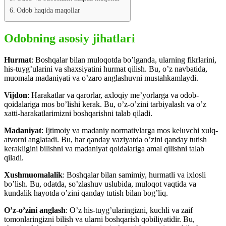
Odob haqida maqollar
Odobning asosiy jihatlari
Hurmat
: Boshqalar bilan muloqotda bo’lganda, ularning fikrlarini,
his-tuyg’ularini va shaxsiyatini hurmat qilish. Bu, o’z navbatida,
muomala madaniyati va o’zaro anglashuvni mustahkamlaydi.
Vijdon
: Harakatlar va qarorlar, axloqiy me’yorlarga va odob-
qoidalariga mos bo’lishi kerak. Bu, o’z-o’zini tarbiyalash va o’z
xatti-harakatlarimizni boshqarishni talab qiladi.
Madaniyat
: Ijtimoiy va madaniy normativlarga mos keluvchi xulq-
atvorni anglatadi. Bu, har qanday vaziyatda o’zini qanday tutish
kerakligini bilishni va madaniyat qoidalariga amal qilishni talab
qiladi.
Xushmuomalalik
: Boshqalar bilan samimiy, hurmatli va ixlosli
bo’lish. Bu, odatda, so’zlashuv uslubida, muloqot vaqtida va
kundalik hayotda o’zini qanday tutish bilan bog’liq.
O’z-o’zini anglash
: O’z his-tuyg’ularingizni, kuchli va zaif
tomonlaringizni bilish va ularni boshqarish qobiliyatidir. Bu,