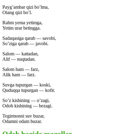
Payg’ambar qizi bo’lma,
Otang qizi bo’l.
Rahm yema yetimga,
Yetim urar betingga.
Sadaqasiga qarab — savobi,
So’ziga qarab — javobi.
Salom — kattadan,
Alif — nuqtadan.
Salom ham — farz,
Alik ham — farz.
Suvga tupurgan — koski,
Quduqqa tupurgan — kofir.
So’z kishining — o’zagi,
Odob kishining — bezagi.
Tegirmonni suv buzar,
Odamni odam buzar.
Odob haqida maqollar