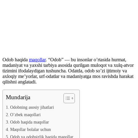
Odob haqida
maqollar
. “Odob” — bu insonlar o’rtasida hurmat,
madaniyat va yaxshi tarbiya asosida qurilgan muloqot va xulq-atvor
tizimini ifodalaydigan tushuncha. Odatda, odob so’zi ijtimoiy va
axloqiy me’yorlar, urf-odatlar va madaniyatga mos ravishda harakat
qilishni anglatadi.
Mundarija
Odobning asosiy jihatlari
O’zbek maqollari
Odob haqida maqollar
Maqollar bolalar uchun
Odob va odobsizlik haqida maqollar