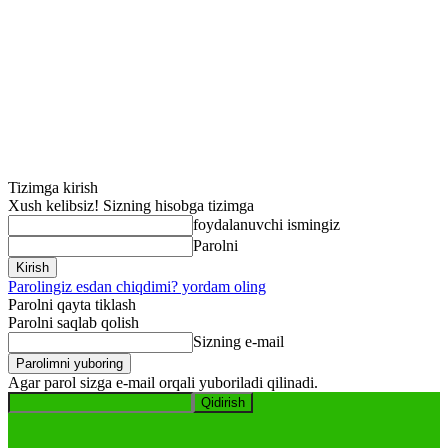
Tizimga kirish
Xush kelibsiz! Sizning hisobga tizimga
foydalanuvchi ismingiz
Parolni
Parolingiz esdan chiqdimi? yordam oling
Parolni qayta tiklash
Parolni saqlab qolish
Sizning e-mail
Agar parol sizga e-mail orqali yuboriladi qilinadi.