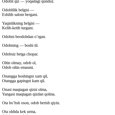
Odobli qiz — yoqadagi qunduz.
Odoblilik belgisi —
Eshilib salom bergani.
Yaqinlikning belgisi —
Kelib-ketib turgani.
Odobni beodobdan o’rgan.
Odobning — boshi til.
Odobsiz betga chopar.
Oltin olmay, odob ol,
Odob oltin emasmi.
Onangga boshingni xam qil,
Otangga gapingni kam qil.
Onasi maqtagan qizni olma,
Yangasi maqtagan qizdan qolma.
Ota bo’hsh oson, odob berish qiyin.
Ota oldida kek urma,