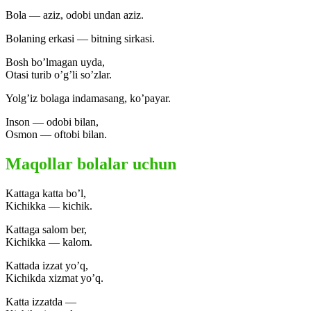
Bola — aziz, odobi undan aziz.
Bolaning erkasi — bitning sirkasi.
Bosh bo’lmagan uyda,
Otasi turib o’g’li so’zlar.
Yolg’iz bolaga indamasang, ko’payar.
Inson — odobi bilan,
Osmon — oftobi bilan.
Maqollar bolalar uchun
Kattaga katta bo’l,
Kichikka — kichik.
Kattaga salom ber,
Kichikka — kalom.
Kattada izzat yo’q,
Kichikda xizmat yo’q.
Katta izzatda —