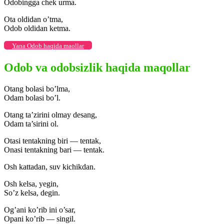
Odobingga chek urma.
Ota oldidan o’tma,
Odob oldidan ketma.
Yana Odob haqida maollar
Odob va odobsizlik haqida maqollar
Otang bolasi bo’lma,
Odam bolasi bo’l.
Otang ta’zirini olmay desang,
Odam ta’sirini ol.
Otasi tentakning biri — tentak,
Onasi tentakning bari — tentak.
Osh kattadan, suv kichikdan.
Osh kelsa, yegin,
So’z kelsa, degin.
Og’ani ko’rib ini o’sar,
Opani ko’rib — singil.