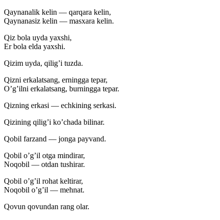
Qaynanalik kelin — qarqara kelin,
Qaynanasiz kelin — masxara kelin.
Qiz bola uyda yaxshi,
Er bola elda yaxshi.
Qizim uyda, qilig’i tuzda.
Qizni erkalatsang, erningga tepar,
O’g’ilni erkalatsang, burningga tepar.
Qizning erkasi — echkining serkasi.
Qizining qilig’i ko’chada bilinar.
Qobil farzand — jonga payvand.
Qobil o’g’il otga mindirar,
Noqobil — otdan tushirar.
Qobil o’g’il rohat keltirar,
Noqobil o’g’il — mehnat.
Qovun qovundan rang olar.